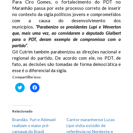
Para Ciro Gomes, o fortalecimento do PDT no
Maranhão passa por este processo correto de inserir
no contexto da sigla políticos jovens e comprometidos
com a causa do desenvolvimento dos
municípios.
“Parabenizo os presidentes Lupi e Weverton
que, mais uma vez, ao convidarem o deputado Glalbert
para o PDT, deram exemplo de compromisso com o
partido”
.
Gil Cutrim também parabenizou as direções nacional e
regional do partido. De acordo com ele, no PDT, de
fato, as decisões são tomadas de forma democrática e
esse é o diferencial da sigla.
Compartilhe isso:
Clique
Clique
para
para
compartilhar
compartilhar
no
no
Twitter(abre
Facebook(abre
em
em
nova
nova
Relacionado
janela)
janela)
Brandão, Yuri e Abimael
Cantor maranhense Lucas
realizam o maior pré-
Lipe visita estúdio de
carnaval do Brasil
referência no Nordeste e