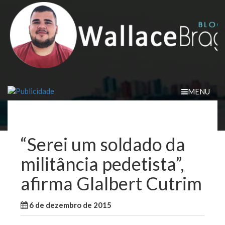
Skip
to
content
MENU
“Serei um soldado da
militância pedetista”,
afirma Glalbert Cutrim
6 de dezembro de 2015
WallaceB
Maranhão