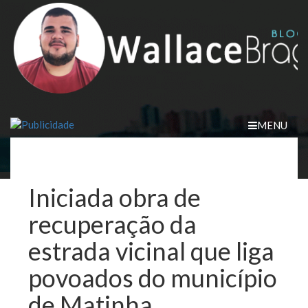
Skip
to
content
MENU
Iniciada obra de
recuperação da
estrada vicinal que liga
povoados do município
de Matinha