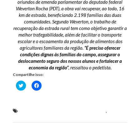
oriundos de emenda parlamentar do deputado federal
Weverton Rocha (PDT), a obra vai recuperar, ao todo, 16
km de estrada, beneficiando 2.198 famílias das duas
comunidades. Segundo Weverton, o trabalho de
recuperação da estrada rural tem como objetivo garantir a
melhor trafegabilidade, além de facilitar o transporte
escolar e o escoamento da produção de alimentos dos
agricultores familiares da região.
“É preciso oferecer
condições dignas às famílias do campo, assegurar o
deslocamento seguro dos nossos alunos e fortalecer a
economia da região”
, ressaltou o pedetista.
Compartilhe isso:
Clique
Clique
para
para
compartilhar
compartilhar
no
no
Twitter(abre
Facebook(abre
em
em
nova
nova
deputado federal Weverton Rocha (PDT)
,
janela)
janela)
Matinha
Previous Post
Next Post