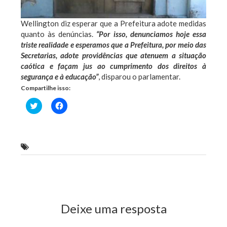
Wellington diz esperar que a Prefeitura adote medidas
quanto às denúncias.
“Por isso, denunciamos hoje essa
triste realidade e esperamos que a Prefeitura, por meio das
Secretarias, adote providências que atenuem a situação
caótica e façam jus ao cumprimento dos direitos à
segurança e à educação”
, disparou o parlamentar.
Compartilhe isso:
Clique
Clique
para
para
compartilhar
compartilhar
no
no
Twitter(abre
Facebook(abre
em
em
nova
nova
deputado estadual Wellington do Curso (PPS)
janela)
janela)
Previous Post
Next Post
Deixe uma resposta