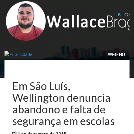
Skip
to
content
MENU
Em São Luís,
Wellington denuncia
abandono e falta de
segurança em escolas
4 de dezembro de 2015
WallaceB
São Luis