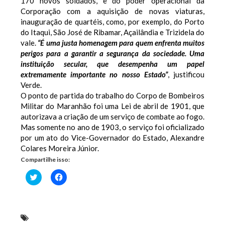
170 novos soldados, e do poder operacional da
Corporação com a aquisição de novas viaturas,
inauguração de quartéis, como, por exemplo, do Porto
do Itaqui, São José de Ribamar, Açailândia e Trizidela do
vale.
“É uma justa homenagem para quem enfrenta muitos
perigos para a garantir a segurança da sociedade. Uma
instituição secular, que desempenha um papel
extremamente importante no nosso Estado”
, justificou
Verde.
O ponto de partida do trabalho do Corpo de Bombeiros
Militar do Maranhão foi uma Lei de abril de 1901, que
autorizava a criação de um serviço de combate ao fogo.
Mas somente no ano de 1903, o serviço foi oficializado
por um ato do Vice-Governador do Estado, Alexandre
Colares Moreira Júnior.
Compartilhe isso:
Clique
Clique
para
para
compartilhar
compartilhar
no
no
Twitter(abre
Facebook(abre
em
em
nova
nova
deputado estadual Júnior Verde (PRB)
janela)
janela)