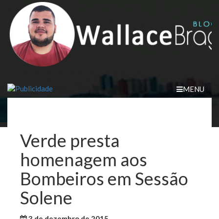
Skip
to
content
MENU
Verde presta
homenagem aos
Bombeiros em Sessão
Solene
3 de dezembro de 2015
WallaceB
Maranhão