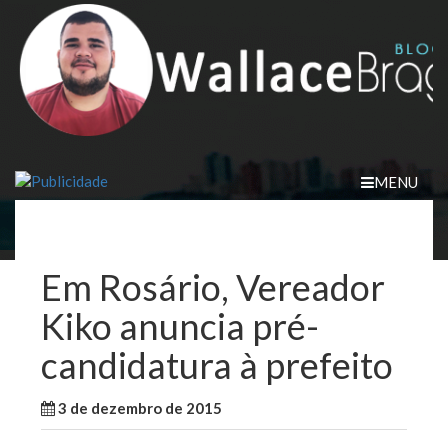
Skip
to
content
MENU
Em Rosário, Vereador
Kiko anuncia pré-
candidatura à prefeito
3 de dezembro de 2015
WallaceB
Cidades