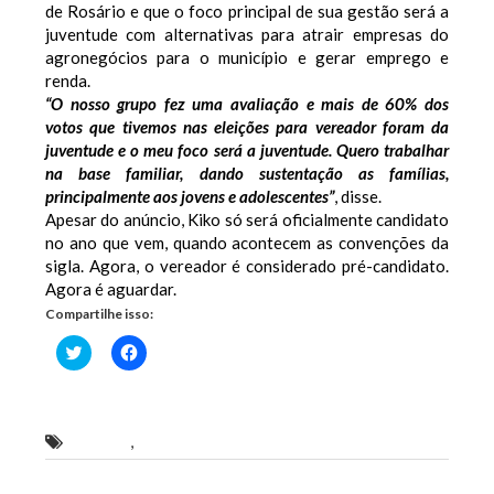
de Rosário e que o foco principal de sua gestão será a
juventude com alternativas para atrair empresas do
agronegócios para o município e gerar emprego e
renda.
“O nosso grupo fez uma avaliação e mais de 60% dos
votos que tivemos nas eleições para vereador foram da
juventude e o meu foco será a juventude. Quero trabalhar
na base familiar, dando sustentação as famílias,
principalmente aos jovens e adolescentes”
, disse.
Apesar do anúncio, Kiko só será oficialmente candidato
no ano que vem, quando acontecem as convenções da
sigla. Agora, o vereador é considerado pré-candidato.
Agora é aguardar.
Compartilhe isso:
Clique
Clique
para
para
compartilhar
compartilhar
no
no
Twitter(abre
Facebook(abre
em
em
nova
nova
Rosário
,
vereador Luiz Carlos Barros de Oliveira
janela)
janela)