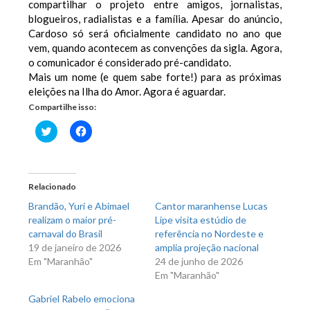
compartilhar o projeto entre amigos, jornalistas,
blogueiros, radialistas e a família. Apesar do anúncio,
Cardoso só será oficialmente candidato no ano que
vem, quando acontecem as convenções da sigla. Agora,
o comunicador é considerado pré-candidato.
Mais um nome (e quem sabe forte!) para as próximas
eleições na Ilha do Amor. Agora é aguardar.
Compartilhe isso:
Clique
Clique
para
para
compartilhar
compartilhar
no
no
Twitter(abre
Facebook(abre
em
em
nova
nova
Relacionado
janela)
janela)
Brandão, Yuri e Abimael
Cantor maranhense Lucas
realizam o maior pré-
Lipe visita estúdio de
carnaval do Brasil
referência no Nordeste e
19 de janeiro de 2026
amplia projeção nacional
Em "Maranhão"
24 de junho de 2026
Em "Maranhão"
Gabriel Rabelo emociona