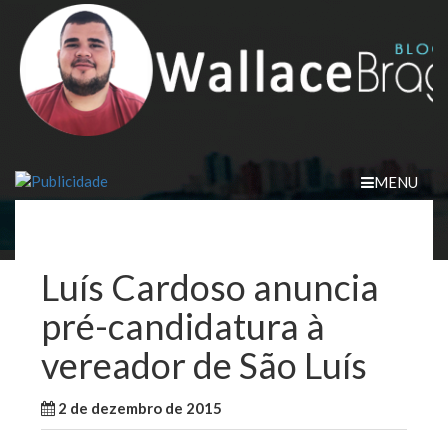
Skip
to
content
MENU
Luís Cardoso anuncia
pré-candidatura à
vereador de São Luís
2 de dezembro de 2015
WallaceB
Maranhão