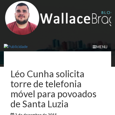
Skip
to
content
MENU
Léo Cunha solicita
torre de telefonia
móvel para povoados
de Santa Luzia
2 de dezembro de 2015
WallaceB
Maranhão