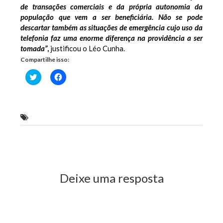
de transações comerciais e da própria autonomia da
população que vem a ser beneficiária. Não se pode
descartar também as situações de emergência cujo uso da
telefonia faz uma enorme diferença na providência a ser
tomada”
,
justificou o Léo Cunha.
Compartilhe isso:
Clique
Clique
para
para
compartilhar
compartilhar
no
no
Twitter(abre
Facebook(abre
em
em
nova
nova
deputado estadual Léo Cunha (PSC)
janela)
janela)
Previous Post
Next Post
Deixe uma resposta