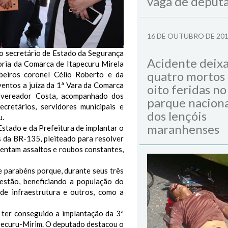
vaga de deput
16 DE OUTUBRO DE 20
 secretário de Estado da Segurança
Acidente deix
oria da Comarca de Itapecuru Mirela
quatro mortos
eiros coronel Célio Roberto e da
entos a juíza da 1ª Vara da Comarca
oito feridas no
, vereador Costa, acompanhado dos
parque naciona
cretários, servidores municipais e
dos lençóis
u.
maranhenses
stado e da Prefeitura de implantar o
 da BR-135, pleiteado para resolver
rentam assaltos e roubos constantes,
 parabéns porque, durante seus três
estão, beneficiando a população do
de infraestrutura e outros, como a
ter conseguido a implantação da 3ª
pecuru-Mirim. O deputado destacou o