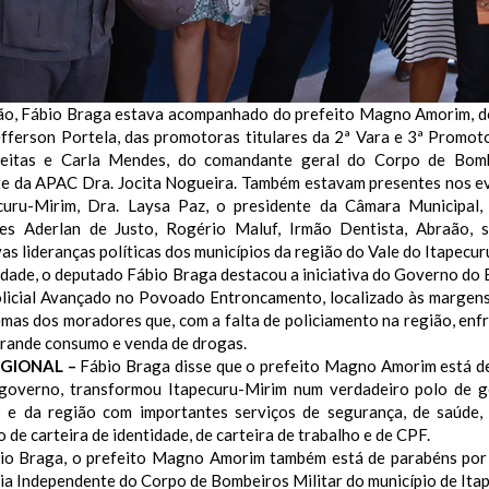
ão, Fábio Braga estava acompanhado do prefeito Magno Amorim, do
efferson Portela, das promotoras titulares da 2ª Vara e 3ª Promot
eitas e Carla Mendes, do comandante geral do Corpo de Bomb
te da APAC Dra. Jocita Nogueira.
Também estavam presentes nos ev
curu-Mirim, Dra. Laysa Paz, o presidente da Câmara Municipal
es Aderlan de Justo, Rogério Maluf, Irmão Dentista, Abraão, se
as lideranças políticas dos municípios da região do Vale do Itapecur
dade, o deputado Fábio Braga destacou a iniciativa do Governo do E
licial Avançado no Povoado Entroncamento, localizado às margens
mas dos moradores que, com a falta de policiamento na região, enf
grande consumo e venda de drogas.
EGIONAL –
Fábio Braga disse que o prefeito Magno Amorim está de
governo, transformou Itapecuru-Mirim num verdadeiro polo de g
o e da região com importantes serviços de segurança, de saúde, 
 de carteira de identidade, de carteira de trabalho e de CPF.
io Braga, o prefeito Magno Amorim também está de parabéns por 
a Independente do Corpo de Bombeiros Militar do município de Ita