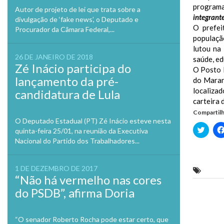
programa
Autor de projeto de lei que trata sobre a
integrant
divulgação de ‘fake news’, o Deputado e
O prefei
Procurador da Câmara Federal,...
populaçã
lutou na
26 DE JANEIRO DE 2018
saúde, ed
Zé Inácio participa do
O Posto 
lançamento da pré-
do Maranh
localizad
candidatura de Lula
carteira 
Compartilh
O Deputado Estadual (PT) Zé Inácio esteve nesta
Clique
quinta-feira 25/01, na reunião da Executiva
para
Nacional do Partido dos Trabalhadores...
compa
no
Twitte
em
nova
1 DE DEZEMBRO DE 2017
deput
janela
“Não há vermelho nas cores
do PSDB”, afirma Doria
Previo
“O senador Roberto Rocha pode estar certo, que