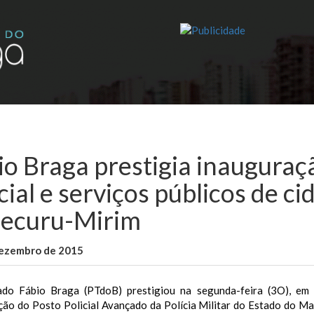
io Braga prestigia inauguraç
cial e serviços públicos de c
pecuru-Mirim
dezembro de 2015
WallaceB
Maranhão
do Fábio Braga (PTdoB) prestigiou na segunda-feira (3O), em I
ção do Posto Policial Avançado da Polícia Militar do Estado do 