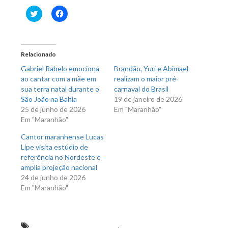
Clique
Clique
para
para
compartilhar
compartilhar
no
no
Twitter(abre
Facebook(abre
em
em
nova
nova
Relacionado
janela)
janela)
Gabriel Rabelo emociona
Brandão, Yuri e Abimael
ao cantar com a mãe em
realizam o maior pré-
sua terra natal durante o
carnaval do Brasil
São João na Bahia
19 de janeiro de 2026
25 de junho de 2026
Em "Maranhão"
Em "Maranhão"
Cantor maranhense Lucas
Lipe visita estúdio de
referência no Nordeste e
amplia projeção nacional
24 de junho de 2026
Em "Maranhão"
Geraldo Castro Sobrinho
,
Semed