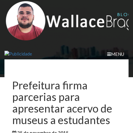
Skip
to
content
MENU
Prefeitura firma
parcerias para
apresentar acervo de
museus a estudantes
25 de novembro de 2015
WallaceB
São Luis