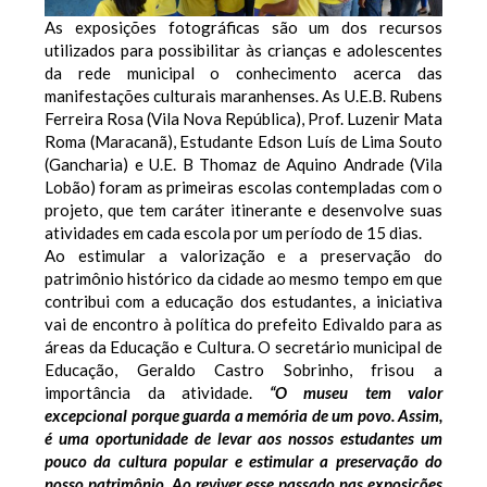
As exposições fotográficas são um dos recursos
utilizados para possibilitar às crianças e adolescentes
da rede municipal o conhecimento acerca das
manifestações culturais maranhenses. As U.E.B. Rubens
Ferreira Rosa (Vila Nova República), Prof. Luzenir Mata
Roma (Maracanã), Estudante Edson Luís de Lima Souto
(Gancharia) e U.E. B Thomaz de Aquino Andrade (Vila
Lobão) foram as primeiras escolas contempladas com o
projeto, que tem caráter itinerante e desenvolve suas
atividades em cada escola por um período de 15 dias.
Ao estimular a valorização e a preservação do
patrimônio histórico da cidade ao mesmo tempo em que
contribui com a educação dos estudantes, a iniciativa
vai de encontro à política do prefeito Edivaldo para as
áreas da Educação e Cultura. O secretário municipal de
Educação, Geraldo Castro Sobrinho, frisou a
importância da atividade.
“O museu tem valor
excepcional porque guarda a memória de um povo. Assim,
é uma oportunidade de levar aos nossos estudantes um
pouco da cultura popular e estimular a preservação do
nosso patrimônio. Ao reviver esse passado nas exposições