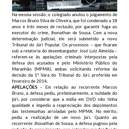
Na mesma sessão, o colegiado anulou o julgamento de
Marcos Bruno Silva de Oliveira, que foi condenado a 18
anos e três meses de reclusão, por garantir fuga ao
executor do crime, Jhonathan de Sousa. Com a nova
determinação judicial, ele será submetido a novo
Tribunal do Júri Popular.
Os processos – que ficaram
sob a relatoria do desembargador José Luiz Almeida –
referem-se às apelações criminais interpostas pela
defesa dos acusados e pelo Ministério Público do
Maranhão (MPMA), ambas solicitando reforma da
decisão da 1ª Vara do Tribunal do Júri, proferida em
fevereiro de 2014.
APELAÇÕES
– Em relação ao recorrente Marcos
Bruno, a defesa pediu, preliminarmente, a nulidade do
júri, por considerar que a mídia em DVD não tinha
qualidade e impediu a reapreciação dos depoimentos
das testemunhas arroladas pelo MPMA. No mérito,
pediu a realização de um novo júri.
Quanto ao
recorrente Jhonathan de Sousa, a defesa pugnou pela