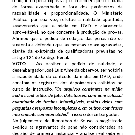
redução da pena imposta, por entender que foi fixada
de forma exacerbada e fora dos parâmetros de
razoabilidade e proporcionalidade.
O Ministério
Público, por sua vez, refutou a nulidade apontada,
asseverando que a mídia em DVD é claramente
aproveitável, no que concerne à produção de provas.
Afirmou que o pedido de redução das penas não se
sustenta e defendeu que as mesmas sejam agravadas,
diante da existência de qualificadoras previstas no
artigo 121 do Código Penal.
VOTO
– Ao acolher o pedido de nulidade, o
desembargador José Luiz Almeida observou ser notória
a inaudibilidade do conteúdo da mídia em DVD, onde
constam os registros dos depoimentos colhidos no
curso da instrução.
“Os arquivos constantes na mídia
audiovisual estão, de fato, defeituosos, com uma colossal
quantidade de trechos ininteligíveis, muitos deles com
perguntas e respostas incompletas e, em outros, com frases
inteiramente comprometidas”
, frisou o desembargador.
No julgamento de Jhonathan de Sousa, o magistrado
avaliou as agravantes de pena não consideradas na
decisão de primeira instância – análise realizada em