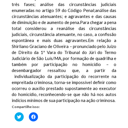
três fases; análise das circunstâncias judiciais
enumeradas no artigo 59 do Código Penal;análise das
circunstâncias atenuantes; e agravantes e das causas
de diminuição e de aumento de pena.Para chegar a pena
total considerou a reanálise das circunstâncias
judiciais, circunstância atenuante, no caso, a confissão
espontânea e mais duas agravantes.
Em relação a
Shirliano Graciano de Oliveira – pronunciado pelo Juízo
de Direito da 1ª Vara do Tribunal do Júri do Termo
Judiciário de São Luís/MA, por formação de quadrilha e
também por participação no homicídio – o
desembargador ressaltou que, a partir da
individualização da participação do recorrente na
empreitada criminosa, torna-se impossível definir como
ocorreu o auxílio prestado supostamente ao executor
do homicídio, reconhecendo-se que não há nos autos
indícios mínimos de sua participação na ação criminosa.
Compartilhe isso:
Clique
Clique
para
para
compartilhar
compartilhar
no
no