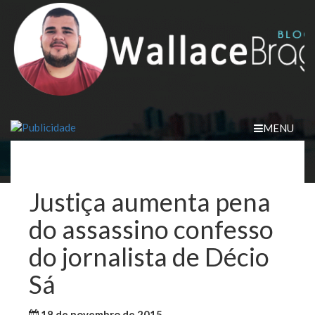
Skip
to
content
MENU
Justiça aumenta pena
do assassino confesso
do jornalista de Décio
Sá
18 de novembro de 2015
WallaceB
Maranhão