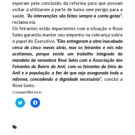
esperam pela conclusão da reforma para que possam
voltar a utilizarem a parte de baixo sem perigo para a
saúde.
“As intervenções são feitas sempre a conta-gotas”
,
reclama ela.
Os feirantes estão impacientes com a situação e Rose
Sales garantiu manter seu empenho na cobrança sobre
o papel do Executivo.
“Eles entregaram a obra inacabada
cerca de cinco meses atrás, mas os feirantes e nós não
aceitamos, porque existe um trabalho integrado do
mandato da vereadora Rose Sales com a Associação dos
Feirantes do Bairro do Anil, com os feirantes da feira do
Anil e a população, a fim de que seja assegurada toda a
reforma, concedendo a dignidade necessária”
, conclui a
Rose Sales.
Compartilhe isso:
Clique
Clique
para
para
compartilhar
compartilhar
no
no
Twitter(abre
Facebook(abre
em
em
nova
nova
Vereadora Rose Sales (PV)
janela)
janela)