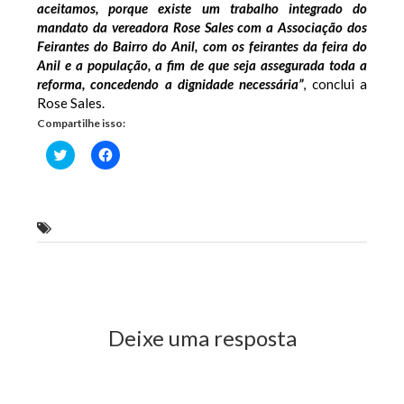
aceitamos, porque existe um trabalho integrado do
mandato da vereadora Rose Sales com a Associação dos
Feirantes do Bairro do Anil, com os feirantes da feira do
Anil e a população, a fim de que seja assegurada toda a
reforma, concedendo a dignidade necessária”
, conclui a
Rose Sales.
Compartilhe isso:
Clique
Clique
para
para
compartilhar
compartilhar
no
no
Twitter(abre
Facebook(abre
em
em
nova
nova
Vereadora Rose Sales (PV)
janela)
janela)
Previous Post
Next Post
Deixe uma resposta