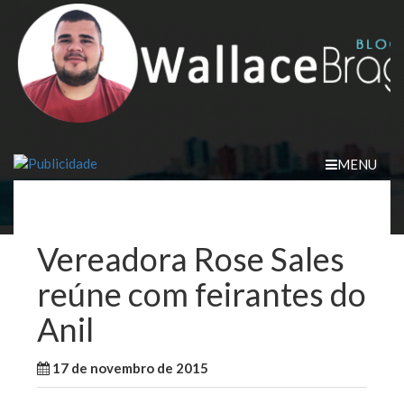
Skip
to
content
MENU
Vereadora Rose Sales
reúne com feirantes do
Anil
17 de novembro de 2015
WallaceB
São Luis