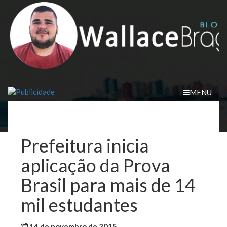
Skip
to
content
MENU
Prefeitura inicia
aplicação da Prova
Brasil para mais de 14
mil estudantes
14 de novembro de 2015
WallaceB
São Luis