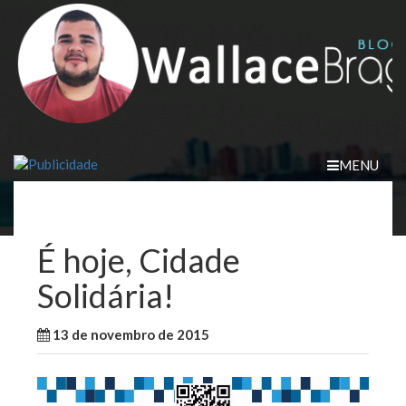
Skip
to
content
MENU
É hoje, Cidade
Solidária!
13 de novembro de 2015
WallaceB
São Luis