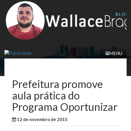
Skip
to
content
MENU
Prefeitura promove
aula prática do
Programa Oportunizar
12 de novembro de 2015
WallaceB
São Luis