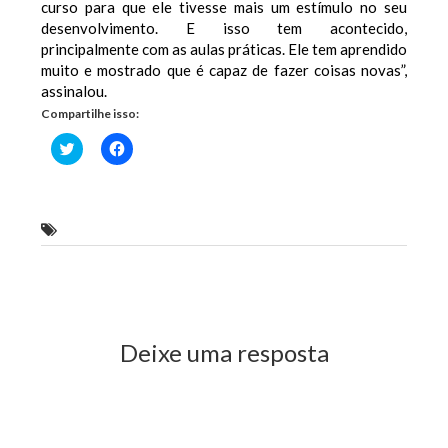
curso para que ele tivesse mais um estímulo no seu
desenvolvimento. E isso tem acontecido,
principalmente com as aulas práticas. Ele tem aprendido
muito e mostrado que é capaz de fazer coisas novas”,
assinalou.
Compartilhe isso:
Clique
Clique
para
para
compartilhar
compartilhar
no
no
Twitter(abre
Facebook(abre
em
em
nova
nova
Geraldo Castro Sobrinho
janela)
janela)
Previous Post
Next Post
Deixe uma resposta