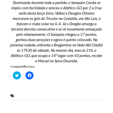
Dominante durante toda a partida, o Sampaio Corrêa se
impôs com facilidade e venceu o Atlético-GO por 2 a 0 na
noite desta terça-feira. Válber e Douglas Oliveira
marcaram os gols do Tricolor no Castelão, em São Luís, e
fizeram o clube colar no G-4. Já o Dragão amarga a
terceira derrota consecutiva e se vê novamente ameaçado
pelo rebaixamento. O Sampaio chegou a 57 pontos,
ganhou duas posições e agora é quinto colocado. Na
próxima rodada, enfrenta o Bragantino no Nabi Abi Chedid
às 17h30 de sábado. No mesmo dia, mas às 21h, o
Atlético-GO, que ocupa o 14º lugar com 43 pontos, recebe
o Macaé no Serra Dourada.
Compartilhe isso:
Clique
Clique
para
para
compartilhar
compartilhar
no
no
Twitter(abre
Facebook(abre
em
em
nova
nova
Sampaio Corrêa
janela)
janela)
Previous Post
Next Post