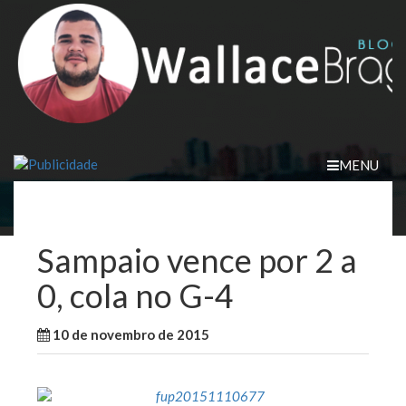
Skip
to
content
MENU
Sampaio vence por 2 a
0, cola no G-4
10 de novembro de 2015
WallaceB
Esporte