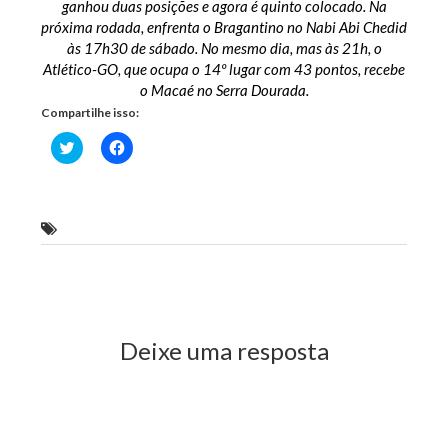
ganhou duas posições e agora é quinto colocado. Na
próxima rodada, enfrenta o Bragantino no Nabi Abi Chedid
às 17h30 de sábado. No mesmo dia, mas às 21h, o
Atlético-GO, que ocupa o 14º lugar com 43 pontos, recebe
o Macaé no Serra Dourada.
Compartilhe isso:
Clique
Clique
para
para
compartilhar
compartilhar
no
no
Twitter(abre
Facebook(abre
em
em
nova
nova
Sampaio Corrêa
janela)
janela)
Previous Post
Next Post
Deixe uma resposta