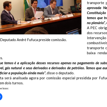
transporte 
aprovada Ne
Constituição 
temos que tr
no plenário”,
A PEC obrig
dos recurso
Intervençã
Deputado André Fufuca preside comissão.
combustíve
transporte 
baixa rend
s.
ue temos é a aplicação desses recursos apenas no pagamento de subsí
el, gás natural e seus derivados e derivados de petróleo. Temos que a
ficiar a população ainda mais”
, disse o deputado.
ta será analisada agora por comissão especial presidida por Fufuc
em dois turnos.
e isso:
Clique
para
rtilhar
compartilhar
no