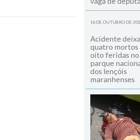
vaga de deput
16 DE OUTUBRO DE 20
Next Post
Acidente deix
quatro mortos
oito feridas no
parque naciona
dos lençóis
maranhenses