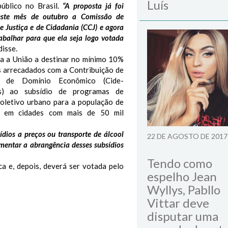
Luís
público no Brasil.
“A proposta já foi
ste mês de outubro a Comissão de
e Justiça e de Cidadania (CCJ) e agora
abalhar para que ela seja logo votada
disse.
a a União a destinar no mínimo 10%
s arrecadados com a Contribuição de
o de Domínio Econômico (Cide-
is) ao subsídio de programas de
coletivo urbano para a população de
a em cidades com mais de 50 mil
dios a preços ou transporte de álcool
22 DE AGOSTO DE 2017
umentar a abrangência desses subsídios
Tendo como
a e, depois, deverá ser votada pelo
espelho Jean
Wyllys, Pabllo
Vittar deve
disputar uma