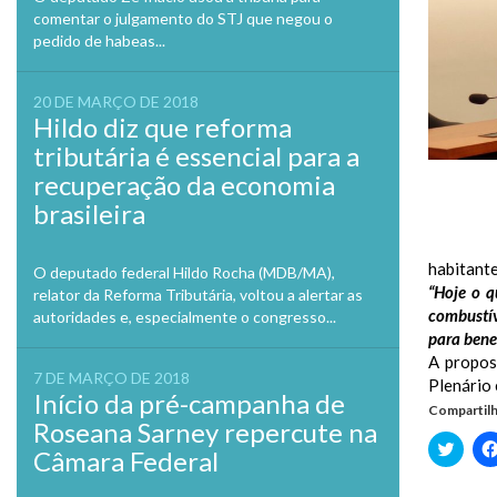
comentar o julgamento do STJ que negou o
pedido de habeas...
20 DE MARÇO DE 2018
Hildo diz que reforma
tributária é essencial para a
recuperação da economia
brasileira
habitante
O deputado federal Hildo Rocha (MDB/MA),
“Hoje o q
relator da Reforma Tributária, voltou a alertar as
combustív
autoridades e, especialmente o congresso...
para bene
A propos
7 DE MARÇO DE 2018
Plenário 
Início da pré-campanha de
Compartilh
Roseana Sarney repercute na
Clique
Câmara Federal
para
compa
no