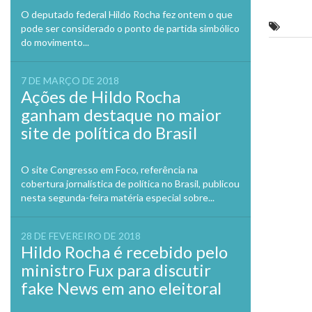
Twitte
em
O deputado federal Hildo Rocha fez ontem o que
nova
André
pode ser considerado o ponto de partida simbólico
janela
do movimento...
Previo
7 DE MARÇO DE 2018
Ações de Hildo Rocha
ganham destaque no maior
site de política do Brasil
O site Congresso em Foco, referência na
cobertura jornalística de política no Brasil, publicou
nesta segunda-feira matéria especial sobre...
28 DE FEVEREIRO DE 2018
Hildo Rocha é recebido pelo
ministro Fux para discutir
fake News em ano eleitoral