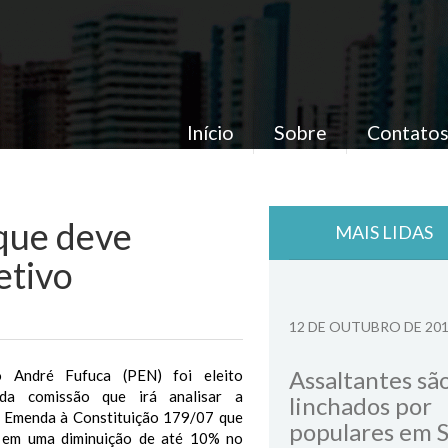
Início
Sobre
Contato
que deve
MAIS LIDAS
etivo
12 DE OUTUBRO DE 20
Assaltantes sã
 André Fufuca (PEN) foi eleito
 da comissão que irá analisar a
linchados por
 Emenda à Constituição 179/07 que
populares em 
r em uma diminuição de até 10% no