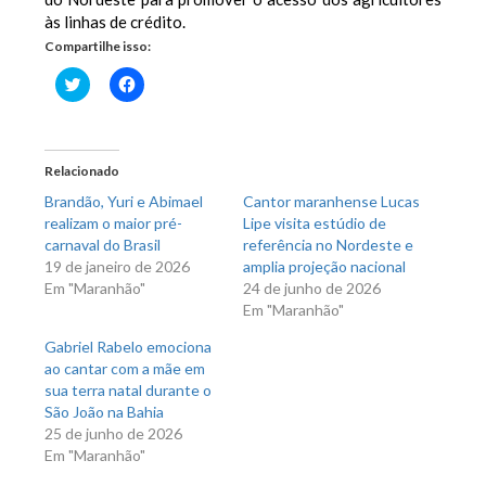
às linhas de crédito.
Compartilhe isso:
Clique
Clique
para
para
compartilhar
compartilhar
no
no
Twitter(abre
Facebook(abre
em
em
nova
nova
Relacionado
janela)
janela)
Brandão, Yuri e Abimael
Cantor maranhense Lucas
realizam o maior pré-
Lipe visita estúdio de
carnaval do Brasil
referência no Nordeste e
19 de janeiro de 2026
amplia projeção nacional
Em "Maranhão"
24 de junho de 2026
Em "Maranhão"
Gabriel Rabelo emociona
ao cantar com a mãe em
sua terra natal durante o
São João na Bahia
25 de junho de 2026
Em "Maranhão"