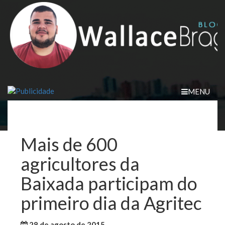
Skip
to
content
MENU
Mais de 600
agricultores da
Baixada participam do
primeiro dia da Agritec
28 de agosto de 2015
WallaceB
Maranhão