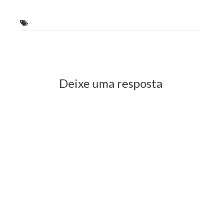
Agritec
Previous Post
Next Post
Deixe uma resposta