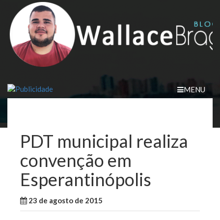
Skip
to
content
MENU
PDT municipal realiza
convenção em
Esperantinópolis
23 de agosto de 2015
WallaceB
Cidades