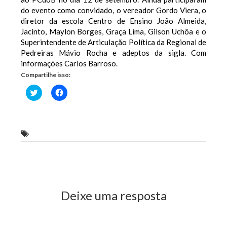
do evento como convidado, o vereador Gordo Viera, o
diretor da escola Centro de Ensino João Almeida,
Jacinto, Maylon Borges, Graça Lima, Gilson Uchôa e o
Superintendente de Articulação Política da Regional de
Pedreiras Mávio Rocha e adeptos da sigla. Com
informações Carlos Barroso.
Compartilhe isso:
Clique
Clique
para
para
compartilhar
compartilhar
no
no
Twitter(abre
Facebook(abre
em
em
nova
nova
Esperantinópolis
janela)
janela)
Previous Post
Next Post
Deixe uma resposta