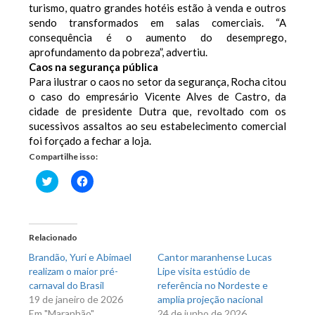
turismo, quatro grandes hotéis estão à venda e outros
sendo transformados em salas comerciais. “A
consequência é o aumento do desemprego,
aprofundamento da pobreza”, advertiu.
Caos na segurança pública
Para ilustrar o caos no setor da segurança, Rocha citou
o caso do empresário Vicente Alves de Castro, da
cidade de presidente Dutra que, revoltado com os
sucessivos assaltos ao seu estabelecimento comercial
foi forçado a fechar a loja.
Compartilhe isso:
Clique
Clique
para
para
compartilhar
compartilhar
no
no
Twitter(abre
Facebook(abre
em
em
nova
nova
Relacionado
janela)
janela)
Brandão, Yuri e Abimael
Cantor maranhense Lucas
realizam o maior pré-
Lipe visita estúdio de
carnaval do Brasil
referência no Nordeste e
19 de janeiro de 2026
amplia projeção nacional
Em "Maranhão"
24 de junho de 2026