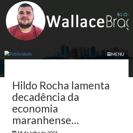
Skip
to
content
MENU
Hildo Rocha lamenta
decadência da
economia
maranhense…
19 de julho de 2015
WallaceB
Maranhão