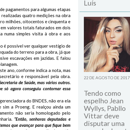
Luís
s de pagamentos para algumas etapas
 realizadas quatro medições na obra
ro milhões, oitocentos e cinquenta e
, em valores totais faturados em dois
a numa simples visita à obra e aos
o é possível ver qualquer vestígio de
equada do terreno para a obra, já que
sive escavações em jazidas. E falou
planagem.
ste ano, conforme indica a nota, mas
ecretário e responsável pela obra.
22 DE AGOSTO DE 2017
ecretaria de Saúde, mas vários outros.
e só agora conseguiu contornar essa
Tendo como
espelho Jean
 gerenciadora do BNDES, não era ela
Wyllys, Pabllo
 e sim a Proeng. E realçou ainda um
agamento não seria homologado pelo
Vittar deve
nharia.
“Então, senhoras deputadas e
disputar uma
 temos que avançar para que fique bem