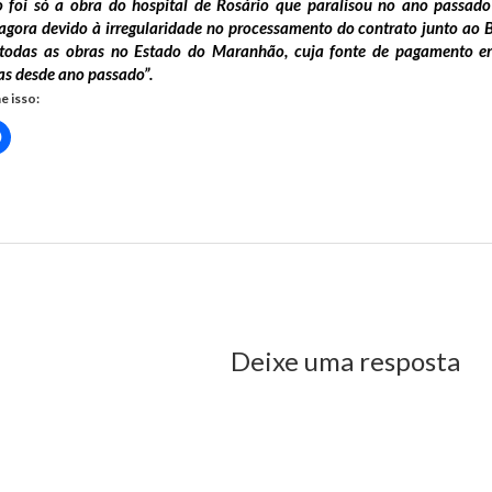
o foi só a obra do hospital de Rosário que paralisou no ano passad
agora devido à irregularidade no processamento do contrato junto ao 
todas as obras no Estado do Maranhão, cuja fonte de pagamento e
as desde ano passado”.
e isso:
Clique
para
rtilhar
compartilhar
no
r(abre
Facebook(abre
em
nova
io
)
janela)
us Post
Deixe uma resposta