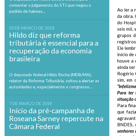
comentar o julgamento do STJ que negou o
Ao ler a
pedido de habeas...
da obra.
do Hospi
20 DE MARÇO DE 2018
seis mil,
Hildo diz que reforma
grupos d
tributária é essencial para a
registros
Ele lembr
recuperação da economia
início de
brasileira
houve a 
ainda ser
Rogério C
O deputado federal Hildo Rocha (MDB/MA),
sim, em 
relator da Reforma Tributária, voltou a alertar as
“Infelizm
autoridades e, especialmente o congresso...
Para ter
situação 
7 DE MARÇO DE 2018
Para fin
Início da pré-campanha de
que fazi
Roseana Sarney repercute na
agravant
Câmara Federal
BNDES, m
senhores 