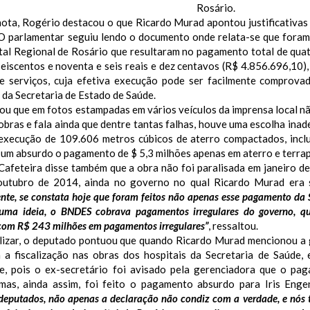
Rosário.
 nota, Rogério destacou o que Ricardo Murad apontou justificativa
 O parlamentar seguiu lendo o documento onde relata-se que foram
tal Regional de Rosário que resultaram no pagamento total de quat
 seiscentos e noventa e seis reais e dez centavos (R$ 4.856.696,10)
e serviços, cuja efetiva execução pode ser facilmente comprovad
 da Secretaria de Estado de Saúde.
ou que em fotos estampadas em vários veículos da imprensa local nã
 obras e fala ainda que dentre tantas falhas, houve uma escolha inad
execução de 109.606 metros cúbicos de aterro compactados, inclu
 um absurdo o pagamento de $ 5,3 milhões apenas em aterro e terra
afeteira disse também que a obra não foi paralisada em janeiro de
outubro de 2014, ainda no governo no qual Ricardo Murad era s
ente, se constata hoje que foram feitos não apenas esse pagamento da S
 uma ideia, o BNDES cobrava pagamentos irregulares do governo, qu
com R$ 243 milhões em pagamentos irregulares”
, ressaltou.
alizar, o deputado pontuou que quando Ricardo Murad mencionou a
a a fiscalização nas obras dos hospitais da Secretaria de Saúde,
e, pois o ex-secretário foi avisado pela gerenciadora que o p
as, ainda assim, foi feito o pagamento absurdo para Iris Enge
deputados, não apenas a declaração não condiz com a verdade, e nós