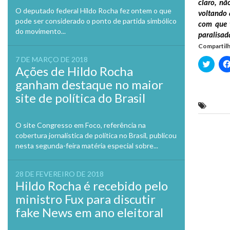
claro, nã
O deputado federal Hildo Rocha fez ontem o que
voltando 
pode ser considerado o ponto de partida simbólico
com que 
do movimento...
paralisad
Compartilh
7 DE MARÇO DE 2018
Clique
Ações de Hildo Rocha
para
compa
ganham destaque no maior
no
Twitte
site de política do Brasil
em
nova
Rosár
janela
O site Congresso em Foco, referência na
Previo
cobertura jornalística de política no Brasil, publicou
nesta segunda-feira matéria especial sobre...
28 DE FEVEREIRO DE 2018
Hildo Rocha é recebido pelo
ministro Fux para discutir
fake News em ano eleitoral