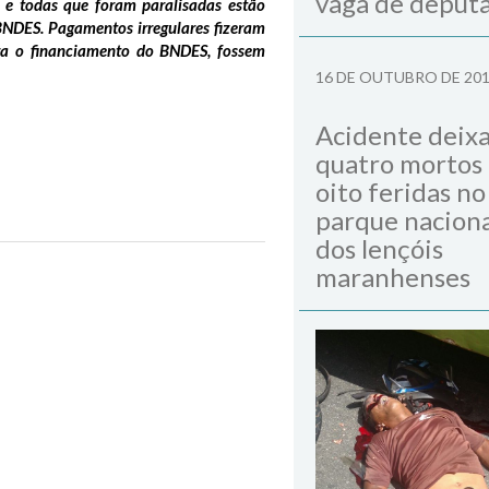
vaga de deput
o e todas que foram paralisadas estão
BNDES. Pagamentos irregulares fizeram
ra o financiamento do BNDES, fossem
16 DE OUTUBRO DE 20
Acidente deix
quatro mortos
oito feridas no
parque naciona
dos lençóis
maranhenses
Next Post