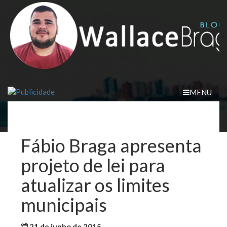
Skip
to
content
MENU
Fábio Braga apresenta
projeto de lei para
atualizar os limites
municipais
21 de junho de 2015
WallaceB
Maranhão