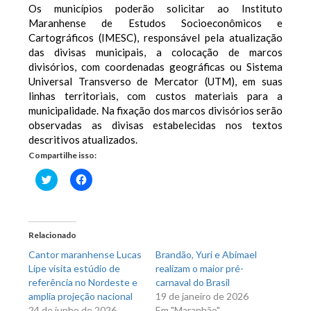
Os municípios poderão solicitar ao Instituto
Maranhense de Estudos Socioeconômicos e
Cartográficos (IMESC), responsável pela atualização
das divisas municipais, a colocação de marcos
divisórios, com coordenadas geográficas ou Sistema
Universal Transverso de Mercator (UTM), em suas
linhas territoriais, com custos materiais para a
municipalidade. Na fixação dos marcos divisórios serão
observadas as divisas estabelecidas nos textos
descritivos atualizados.
Compartilhe isso:
Clique
Clique
para
para
compartilhar
compartilhar
no
no
Twitter(abre
Facebook(abre
em
em
nova
nova
Relacionado
janela)
janela)
Cantor maranhense Lucas
Brandão, Yuri e Abimael
Lipe visita estúdio de
realizam o maior pré-
referência no Nordeste e
carnaval do Brasil
amplia projeção nacional
19 de janeiro de 2026
24 de junho de 2026
Em "Maranhão"