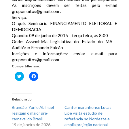
As inscrições devem ser feitas pelo e-mail
grupomuitos@gmail.com .
Serviço:
O quê: Seminário FINANCIAMENTO ELEITORAL E
DEMOCRACIA
Quando: 09 de junho de 2015 – terça feira, às 8:00
Onde: Assembléia Legislativa do Estado do MA –
Auditório Fernando Falcão
Incrições e informações: enviar e-mail para
grupomuitos@gmail.com
Compartilhe isso:
Clique
Clique
para
para
compartilhar
compartilhar
no
no
Twitter(abre
Facebook(abre
em
em
nova
nova
Relacionado
janela)
janela)
Brandão, Yuri e Abimael
Cantor maranhense Lucas
realizam o maior pré-
Lipe visita estúdio de
carnaval do Brasil
referência no Nordeste e
19 de janeiro de 2026
amplia projeção nacional