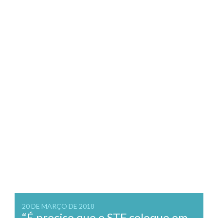
20 DE MARÇO DE 2018
“É preciso que o STF coloque em