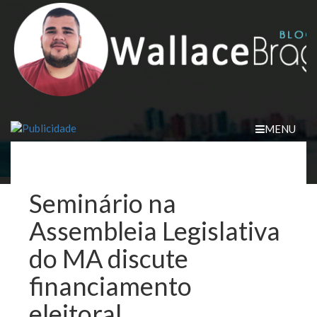
Skip
to
content
MENU
Seminário na
Assembleia Legislativa
do MA discute
financiamento
eleitoral