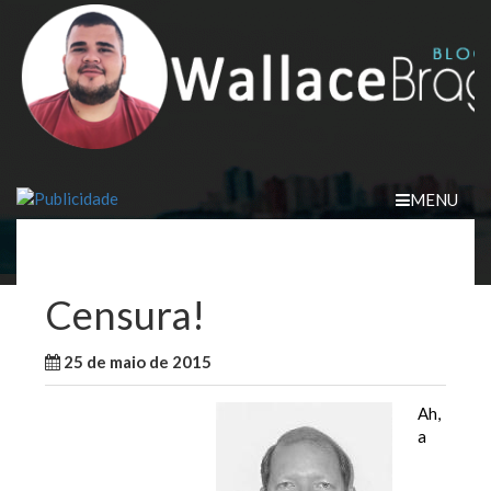
Skip
to
content
MENU
Censura!
25 de maio de 2015
WallaceB
Maranhão
Ah,
a