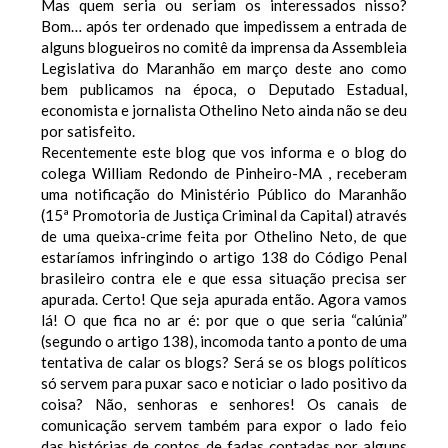
Mas quem seria ou seriam os interessados nisso?
Bom… após ter ordenado que impedissem a entrada de
alguns blogueiros no comitê da imprensa da Assembleia
Legislativa do Maranhão em março deste ano como
bem publicamos na época, o Deputado Estadual,
economista e jornalista Othelino Neto ainda não se deu
por satisfeito.
Recentemente este blog que vos informa e o blog do
colega
William Redondo de Pinheiro-MA , receberam
uma notificação do Ministério Público do Maranhão
(15ª Promotoria de Justiça Criminal da Capital) através
de uma queixa-crime feita por Othelino Neto, de que
estaríamos infringindo o artigo 138 do Código Penal
brasileiro contra ele e que essa situação precisa ser
apurada. Certo! Que seja apurada então. Agora vamos
lá! O que fica no ar é: por que o que seria “calúnia”
(segundo o artigo 138), incomoda tanto a ponto de uma
tentativa de calar os blogs? Será se os blogs políticos
só servem para puxar saco e noticiar o lado positivo da
coisa? Não, senhoras e senhores! Os canais de
comunicação servem também para expor o lado feio
das histórias de contos de fadas contadas por alguns