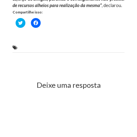
de recursos alheios para realização da mesma”
, declarou.
Compartilhe isso:
Clique
Clique
para
para
compartilhar
compartilhar
no
no
Twitter(abre
Facebook(abre
em
em
nova
nova
Dalton Arruda
janela)
janela)
Previous Post
Next Post
Deixe uma resposta