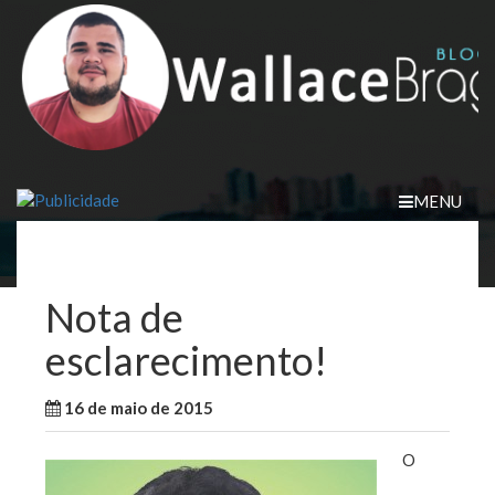
Skip
to
content
MENU
Nota de
esclarecimento!
16 de maio de 2015
WallaceB
São Luis
O