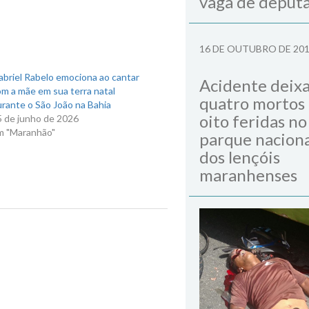
vaga de deput
16 DE OUTUBRO DE 20
briel Rabelo emociona ao cantar
Acidente deix
m a mãe em sua terra natal
quatro mortos
rante o São João na Bahia
oito feridas no
5 de junho de 2026
m "Maranhão"
parque naciona
dos lençóis
maranhenses
 do Maranhão
Next Post