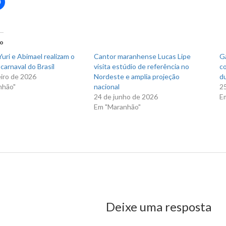
Clique
para
rtilhar
compartilhar
no
r(abre
Facebook(abre
em
nova
do
)
janela)
uri e Abimael realizam o
Cantor maranhense Lucas Lipe
Ga
carnaval do Brasil
visita estúdio de referência no
co
eiro de 2026
Nordeste e amplia projeção
du
nhão"
nacional
2
24 de junho de 2026
E
Em "Maranhão"
ter relata drama de mães que perderam seus bebês em maternidade
us Post
Deixe uma resposta