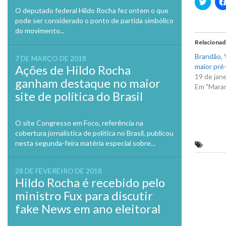
Clique
para
O deputado federal Hildo Rocha fez ontem o que
compa
no
pode ser considerado o ponto de partida simbólico
Twitte
do movimento...
em
nova
Relaciona
janela
Brandão, Y
7 DE MARÇO DE 2018
maior pré-
Ações de Hildo Rocha
19 de jan
ganham destaque no maior
Em "Mara
site de política do Brasil
O site Congresso em Foco, referência na
cobertura jornalística de política no Brasil, publicou
nesta segunda-feira matéria especial sobre...
Repór
Previo
28 DE FEVEREIRO DE 2018
Hildo Rocha é recebido pelo
ministro Fux para discutir
fake News em ano eleitoral