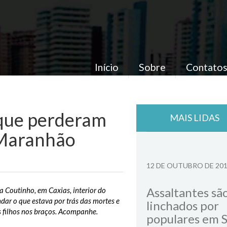
Início
Sobre
Contato
 que perderam
MAIS LIDAS
 Maranhão
12 DE OUTUBRO DE 20
Assaltantes sã
Coutinho, em Caxias, interior do
dar o que estava por trás das mortes e
linchados por
 filhos nos braços. Acompanhe.
populares em 