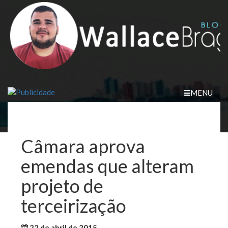
Skip
to
content
MENU
Câmara aprova
emendas que alteram
projeto de
terceirização
22 de abril de 2015
WallaceB
Notícias