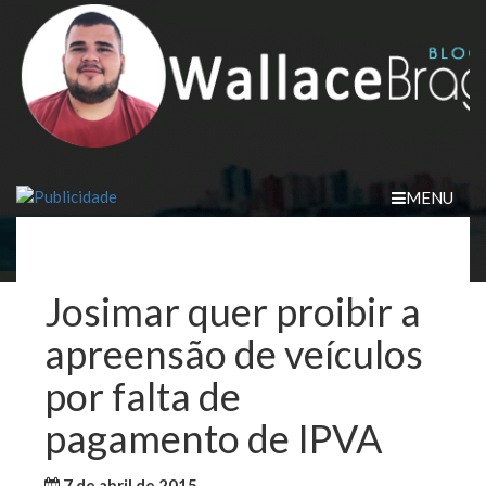
Skip
to
content
MENU
Josimar quer proibir a
apreensão de veículos
por falta de
pagamento de IPVA
7 de abril de 2015
WallaceB
Maranhão