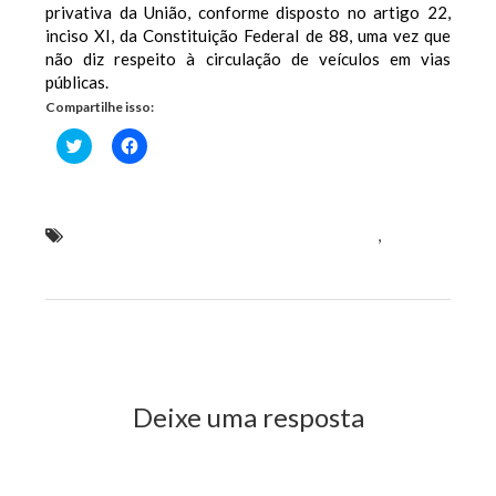
privativa da União, conforme disposto no artigo 22,
inciso XI, da Constituição Federal de 88, uma vez que
não diz respeito à circulação de veículos em vias
públicas.
Compartilhe isso:
Clique
Clique
para
para
compartilhar
compartilhar
no
no
Twitter(abre
Facebook(abre
em
em
nova
nova
deputado Josimar de Maranhãozinho (PR)
,
Josimar
janela)
janela)
quer proibir a apreensão de veículos por falta de
pagamento de IPVA
Previous Post
Next Post
Deixe uma resposta