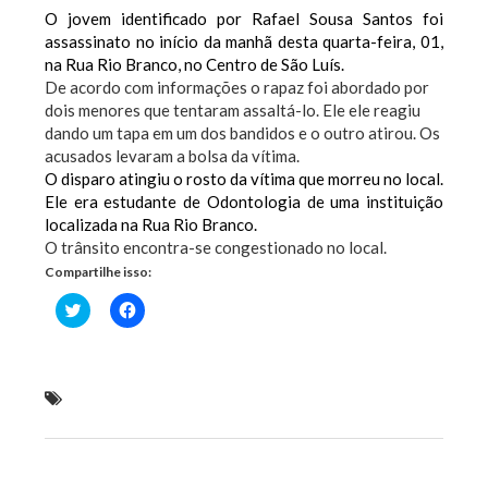
O jovem identificado por Rafael Sousa Santos foi
assassinato no início da manhã desta quarta-feira, 01,
na Rua Rio Branco, no Centro de São Luís.
De acordo com informações o rapaz foi abordado por
dois menores que tentaram assaltá-lo. Ele ele reagiu
dando um tapa em um dos bandidos e o outro atirou. Os
acusados levaram a bolsa da vítima.
O disparo atingiu o rosto da vítima que morreu no local.
Ele era estudante de Odontologia de uma instituição
localizada na Rua Rio Branco.
O trânsito encontra-se congestionado no local.
Compartilhe isso:
Clique
Clique
para
para
compartilhar
compartilhar
no
no
Twitter(abre
Facebook(abre
em
em
nova
nova
Jovem é assassinado após reagir a assalto na
janela)
janela)
Capital
Previous Post
Next Post