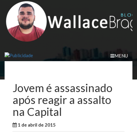
Skip
to
content
MENU
Jovem é assassinado
após reagir a assalto
na Capital
1 de abril de 2015
WallaceB
Maranhão