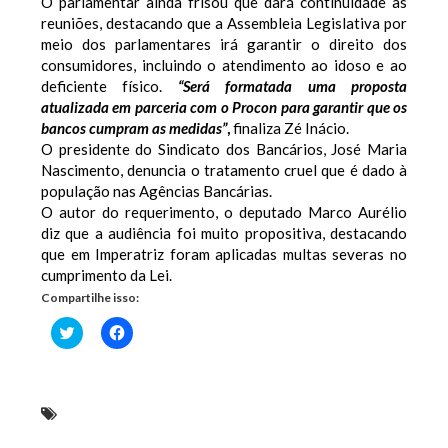
O parlamentar ainda frisou que dará continuidade as
reuniões, destacando que a Assembleia Legislativa por
meio dos parlamentares irá garantir o direito dos
consumidores, incluindo o atendimento ao idoso e ao
deficiente físico.
“Será formatada uma proposta
atualizada em parceria com o Procon para garantir que os
bancos cumpram as medidas”
,
finaliza Zé Inácio.
O presidente do Sindicato dos Bancários, José Maria
Nascimento, denuncia o tratamento cruel que é dado à
população nas Agências Bancárias.
O autor do requerimento, o deputado Marco Aurélio
diz que a audiência foi muito propositiva, destacando
que em Imperatriz foram aplicadas multas severas no
cumprimento da Lei.
Compartilhe isso:
Clique
Clique
para
para
compartilhar
compartilhar
no
no
Twitter(abre
Facebook(abre
em
em
nova
nova
Realizada 1ª Audiência Pública de Direitos Humanos
janela)
janela)
e das Minorias sobre Lei das Filas