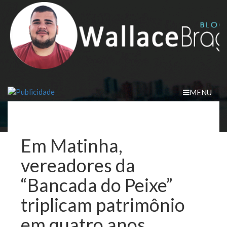
Skip
to
content
MENU
Em Matinha,
vereadores da
“Bancada do Peixe”
triplicam patrimônio
em quatro anos