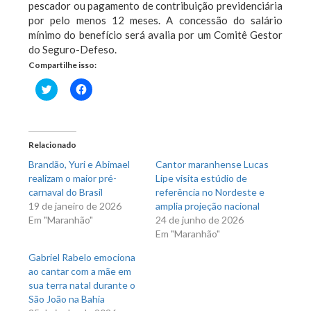
pescador ou pagamento de contribuição previdenciária
por pelo menos 12 meses. A concessão do salário
mínimo do benefício será avalia por um Comitê Gestor
do Seguro-Defeso.
Compartilhe isso:
Clique
Clique
para
para
compartilhar
compartilhar
no
no
Twitter(abre
Facebook(abre
em
em
nova
nova
Relacionado
janela)
janela)
Brandão, Yuri e Abimael
Cantor maranhense Lucas
realizam o maior pré-
Lipe visita estúdio de
carnaval do Brasil
referência no Nordeste e
19 de janeiro de 2026
amplia projeção nacional
Em "Maranhão"
24 de junho de 2026
Em "Maranhão"
Gabriel Rabelo emociona
ao cantar com a mãe em
sua terra natal durante o
São João na Bahia