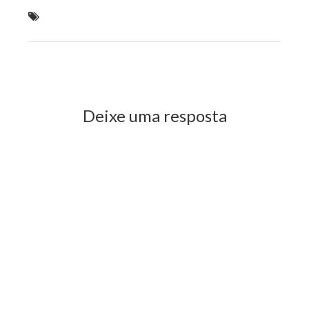
Wellington se reúne com grupos de assistência em
defesa dos autistas
Previous Post
Next Post
Deixe uma resposta