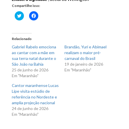
Compartilhe isso:
Clique
Clique
para
para
compartilhar
compartilhar
no
no
Twitter(abre
Facebook(abre
em
em
nova
nova
Relacionado
janela)
janela)
Gabriel Rabelo emociona
Brandão, Yuri e Abimael
ao cantar com a mãe em
realizam o maior pré-
sua terra natal durante o
carnaval do Brasil
São João na Bahia
19 de janeiro de 2026
25 de junho de 2026
Em "Maranhão"
Em "Maranhão"
Cantor maranhense Lucas
Lipe visita estúdio de
referência no Nordeste e
amplia projeção nacional
24 de junho de 2026
Em "Maranhão"