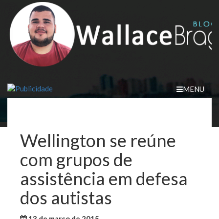
Skip
to
content
MENU
Wellington se reúne
com grupos de
assistência em defesa
dos autistas
13 de março de 2015
WallaceB
Notícias