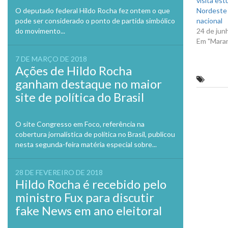
visita est
O deputado federal Hildo Rocha fez ontem o que
Nordeste 
pode ser considerado o ponto de partida simbólico
nacional
do movimento...
24 de jun
Em "Mara
7 DE MARÇO DE 2018
Ações de Hildo Rocha
Hildo 
ganham destaque no maior
site de política do Brasil
Previo
O site Congresso em Foco, referência na
cobertura jornalística de política no Brasil, publicou
nesta segunda-feira matéria especial sobre...
28 DE FEVEREIRO DE 2018
Hildo Rocha é recebido pelo
ministro Fux para discutir
fake News em ano eleitoral