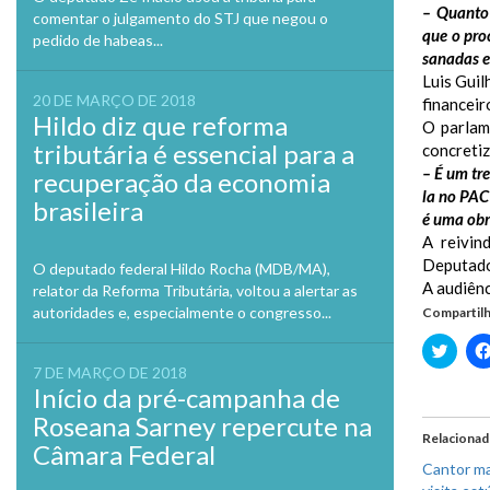
– Quanto
comentar o julgamento do STJ que negou o
que o pro
pedido de habeas...
sanadas e 
Luis Guil
20 DE MARÇO DE 2018
financeir
Hildo diz que reforma
O parlam
tributária é essencial para a
concretiz
– É um tr
recuperação da economia
la no PAC
brasileira
é uma obr
A reivin
Deputado 
O deputado federal Hildo Rocha (MDB/MA),
A audiênc
relator da Reforma Tributária, voltou a alertar as
autoridades e, especialmente o congresso...
Compartilh
Clique
para
7 DE MARÇO DE 2018
compa
no
Início da pré-campanha de
Twitte
em
Roseana Sarney repercute na
nova
Relaciona
janela
Câmara Federal
Cantor ma