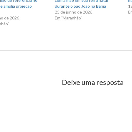
údio de referência no
com a mãe em sua terra natal
ma
e amplia projeção
durante o São João na Bahia
19
25 de junho de 2026
E
ho de 2026
Em "Maranhão"
nhão"
Rocha volta a cobrar retomada de duplicação da BR-135
us Post
Deixe uma resposta