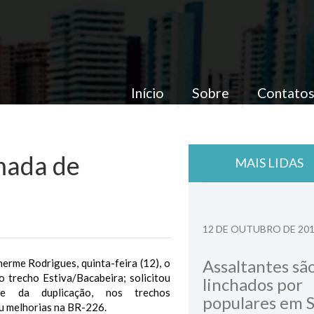
Início
Sobre
Contato
mada de
MAIS LIDAS
12 DE OUTUBRO DE 20
Assaltantes sã
erme Rodrigues, quinta-feira (12), o
 trecho Estiva/Bacabeira; solicitou
linchados por
de da duplicação, nos trechos
populares em 
u melhorias na BR-226.