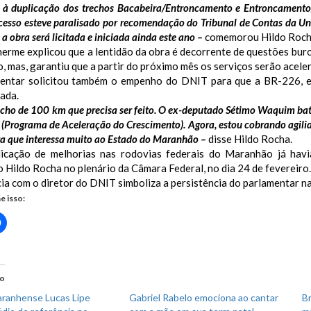
 à duplicação dos trechos Bacabeira/Entroncamento e Entroncamento
cesso esteve paralisado por recomendação do Tribunal de Contas da Un
a obra será licitada e iniciada ainda este ano –
comemorou Hildo Roch
herme explicou que a lentidão da obra é decorrente de questões bu
o, mas, garantiu que a partir do próximo mês os serviços serão acele
entar solicitou também o empenho do DNIT para que a BR-226, e
ada.
echo de 100 km que precisa ser feito. O ex-deputado Sétimo Waquim bata
 (Programa de Aceleração do Crescimento). Agora, estou cobrando agili
a que interessa muito ao Estado do Maranhão –
disse Hildo Rocha.
dicação de melhorias nas rodovias federais do Maranhão já hav
Hildo Rocha no plenário da Câmara Federal, no dia 24 de fevereiro.
ia com o diretor do DNIT simboliza a persistência do parlamentar na
e isso:
Clique
para
rtilhar
compartilhar
no
r(abre
Facebook(abre
em
nova
do
)
janela)
ranhense Lucas Lipe
Gabriel Rabelo emociona ao cantar
Br