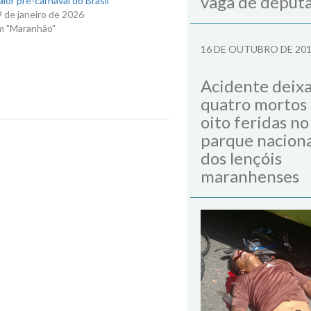
vaga de deput
ior pré-carnaval do Brasil
 de janeiro de 2026
m "Maranhão"
16 DE OUTUBRO DE 20
Acidente deix
quatro mortos
oito feridas no
parque naciona
Next Post
dos lençóis
maranhenses