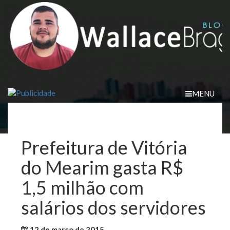
Skip
to
content
MENU
Prefeitura de Vitória
do Mearim gasta R$
1,5 milhão com
salários dos servidores
12 de março de 2015
WallaceB
Maranhão