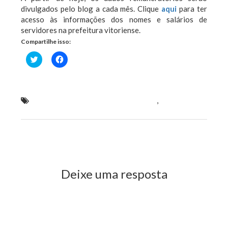
divulgados pelo blog a cada mês. Clique
aqui
para ter
acesso às informações dos nomes e salários de
servidores na prefeitura vitoriense.
Compartilhe isso:
Clique
Clique
para
para
compartilhar
compartilhar
no
no
Twitter(abre
Facebook(abre
em
em
nova
nova
5 milhão com salários dos servidores
,
Prefeitura de
janela)
janela)
Vitória do Mearim gasta R$ 1
Previous Post
Next Post
Deixe uma resposta