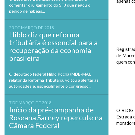
apenas co
comentar o julgamento do STJ que negou o
pedido de habeas...
20 DE MARÇO DE 2018
Hildo diz que reforma
tributária é essencial para a
recuperação da economia
Registrad
de Marco
brasileira
quem cont
O deputado federal Hildo Rocha (MDB/MA),
relator da Reforma Tributária, voltou a alertar as
autoridades e, especialmente o congresso...
7 DE MARÇO DE 2018
Início da pré-campanha de
O BLOG o
Roseana Sarney repercute na
Estrada 
moradores
Câmara Federal