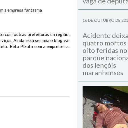
vaga de deput
com a empresa fantasma
16 DE OUTUBRO DE 20
Acidente deix
o com outras prefeituras da região,
erviços. Ainda essa semana o blog vai
quatro mortos
feito Beto Pixuta com a empreiteira.
oito feridas no
parque naciona
dos lençóis
maranhenses
Matinha
Next Post