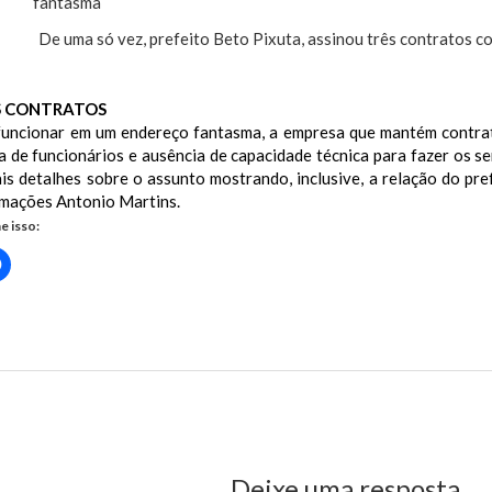
De uma só vez, prefeito Beto Pixuta, assinou três contratos 
 CONTRATOS
funcionar em um endereço fantasma, a empresa que mantém contrat
ta de funcionários e ausência de capacidade técnica para fazer os s
is detalhes sobre o assunto mostrando, inclusive, a relação do pre
rmações Antonio Martins.
e isso:
Clique
para
rtilhar
compartilhar
no
r(abre
Facebook(abre
em
nova
sa com endereço fantasma “abocanha” contratos na Prefeitura de 
)
janela)
us Post
Deixe uma resposta