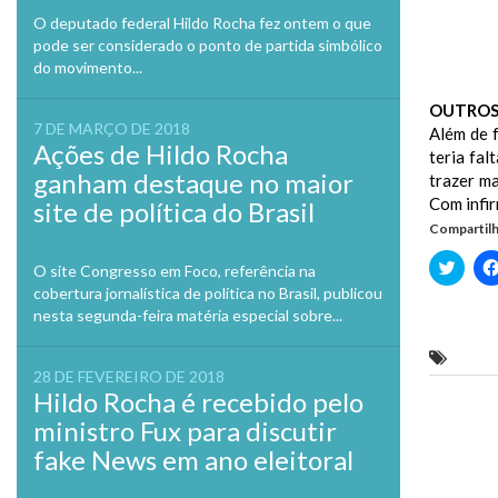
O deputado federal Hildo Rocha fez ontem o que
pode ser considerado o ponto de partida simbólico
do movimento...
OUTROS
7 DE MARÇO DE 2018
Além de 
Ações de Hildo Rocha
teria fal
ganham destaque no maior
trazer ma
Com infi
site de política do Brasil
Compartilh
Clique
O site Congresso em Foco, referência na
para
cobertura jornalística de política no Brasil, publicou
compa
no
nesta segunda-feira matéria especial sobre...
Twitte
em
nova
Empre
janela
28 DE FEVEREIRO DE 2018
Hildo Rocha é recebido pelo
Previo
ministro Fux para discutir
fake News em ano eleitoral