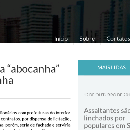
Início
Sobre
Contato
a “abocanha”
MAIS LIDAS
nha
12 DE OUTUBRO DE 20
Assaltantes sã
onários com prefeituras do interior
linchados por
ontratos, por dispensa de licitação,
populares em 
a, porém, seria de fachada e serviria