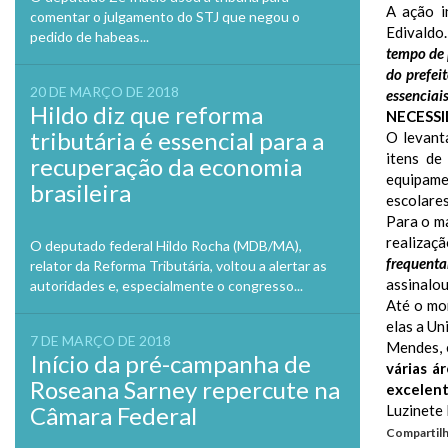
A ação i
comentar o julgamento do STJ que negou o
Edivaldo
pedido de habeas...
tempo de 
do prefei
20 DE MARÇO DE 2018
essenciais
Hildo diz que reforma
NECESS
tributária é essencial para a
O levant
itens de
recuperação da economia
equipame
brasileira
escolares
Para o m
realizaçã
O deputado federal Hildo Rocha (MDB/MA),
frequenta
relator da Reforma Tributária, voltou a alertar as
assinalou
autoridades e, especialmente o congresso...
Até o mo
elas a Un
7 DE MARÇO DE 2018
Mendes, 
Início da pré-campanha de
várias á
Roseana Sarney repercute na
excelen
Câmara Federal
Luzinete
Compartilh