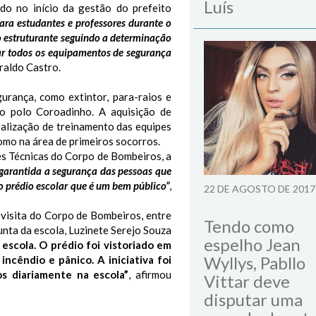
Luís
do no início da gestão do prefeito
ara estudantes e professores durante o
 estruturante seguindo a determinação
izar todos os equipamentos de segurança
raldo Castro.
rança, como extintor, para-raios e
do polo Coroadinho. A aquisição de
alização de treinamento das equipes
omo na área de primeiros socorros.
s Técnicas do Corpo de Bombeiros, a
á garantida a segurança das pessoas que
o prédio escolar que é um bem público”
,
22 DE AGOSTO DE 2017
visita do Corpo de Bombeiros, entre
Tendo como
unta da escola, Luzinete Serejo Souza
espelho Jean
escola. O prédio foi vistoriado em
Wyllys, Pabllo
ncêndio e pânico. A iniciativa foi
s diariamente na escola”
, afirmou
Vittar deve
disputar uma