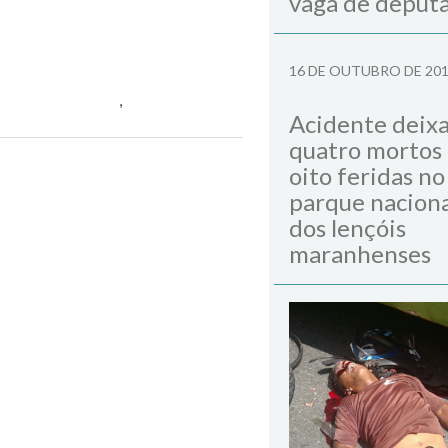
vaga de deput
16 DE OUTUBRO DE 20
segurança escolar
,
secretário
Acidente deix
quatro mortos
oito feridas no
Next Post
parque naciona
dos lençóis
maranhenses