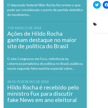
Clique
O deputado federal Hildo Rocha fez ontem o que
para
pode ser considerado o ponto de partida simbólico
compa
no
do movimento...
Twitte
em
nova
Geral
janela
7 DE MARÇO DE 2018
municipa
Ações de Hildo Rocha
ganham destaque no maior
Previo
site de política do Brasil
O site Congresso em Foco, referência na
cobertura jornalística de política no Brasil, publicou
nesta segunda-feira matéria especial sobre...
28 DE FEVEREIRO DE 2018
Hildo Rocha é recebido pelo
ministro Fux para discutir
fake News em ano eleitoral