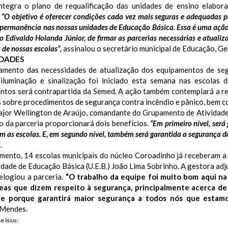
ntegra o plano de requalificação das unidades de ensino elabora
.
“O objetivo é oferecer condições cada vez mais seguras e adequadas p
permanência nas nossas unidades de Educação Básica. Essa é uma ação
to Edivaldo Holanda Júnior, de firmar as parcerias necessárias e atual
 de nossas escolas”,
assinalou o secretário municipal de Educação, Ge
IDADES
amento das necessidades de atualização dos equipamentos de segu
 iluminação e sinalização foi iniciado esta semana nas escolas 
ntos será contrapartida da Semed. A ação também contemplará a re
 sobre procedimentos de segurança contra incêndio e pânico, bem c
ajor Wellington de Araújo, comandante do Grupamento de Atividade
o da parceria proporcionará dois benefícios.
“Em primeiro nível, ser
m as escolas. E, em segundo nível, também será garantida a segurança d
.
mento, 14 escolas municipais do núcleo Coroadinho já receberam a 
idade de Educação Básica (U.E.B.) João Lima Sobrinho. A gestora adj
elogiou a parceria.
“O trabalho da equipe foi muito bom aqui na 
reas que dizem respeito à segurança, principalmente acerca de i
te porque garantirá maior segurança a todos nós que estamo
 Mendes.
e isso: