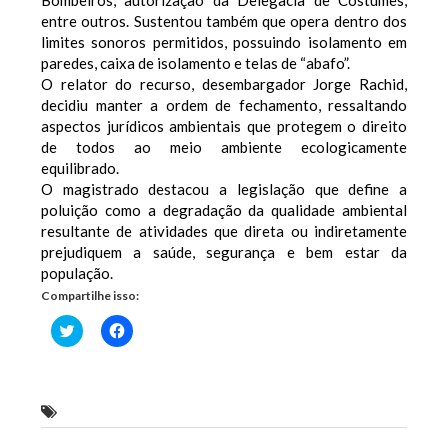
Bombeiros, autorização da Delegacia de Costumes,
entre outros. Sustentou também que opera dentro dos
limites sonoros permitidos, possuindo isolamento em
paredes, caixa de isolamento e telas de “abafo”.
O relator do recurso, desembargador Jorge Rachid,
decidiu manter a ordem de fechamento, ressaltando
aspectos jurídicos ambientais que protegem o direito
de todos ao meio ambiente ecologicamente
equilibrado.
O magistrado destacou a legislação que define a
poluição como a degradação da qualidade ambiental
resultante de atividades que direta ou indiretamente
prejudiquem a saúde, segurança e bem estar da
população.
Compartilhe isso:
Clique
Clique
para
para
compartilhar
compartilhar
no
no
Twitter(abre
Facebook(abre
em
em
nova
nova
Justiça fecha casa de shows Chinelo de Dedo
janela)
janela)