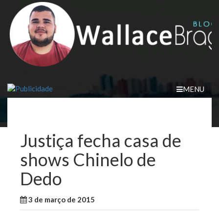
Skip
to
content
MENU
Justiça fecha casa de
shows Chinelo de
Dedo
3 de março de 2015
WallaceB
Notícias