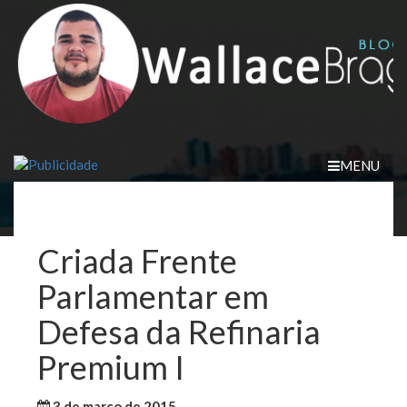
Skip
to
content
MENU
Criada Frente
Parlamentar em
Defesa da Refinaria
Premium I
3 de março de 2015
WallaceB
Maranhão