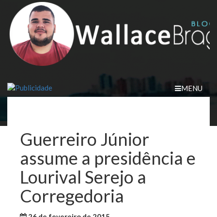
Skip
to
content
MENU
Guerreiro Júnior
assume a presidência e
Lourival Serejo a
Corregedoria
26 de fevereiro de 2015
WallaceB
Maranhão