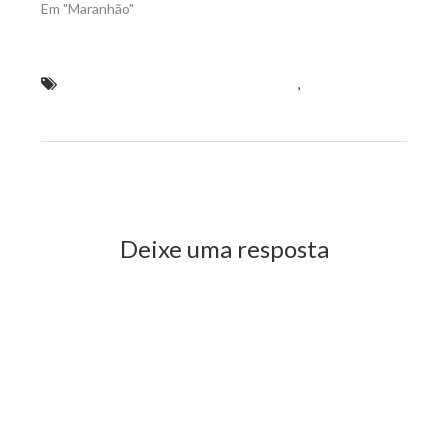
Em "Maranhão"
desembargadores Guerreiro Júnior
,
Guerreiro
Júnior assume a presidência e Lourival Serejo a
Corregedoria
Previous Post
Next Post
Deixe uma resposta