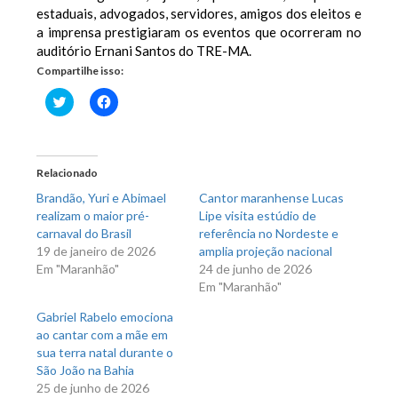
estaduais, advogados, servidores, amigos dos eleitos e
a imprensa prestigiaram os eventos que ocorreram no
auditório Ernani Santos do TRE-MA.
Compartilhe isso:
Clique
Clique
para
para
compartilhar
compartilhar
no
no
Twitter(abre
Facebook(abre
em
em
nova
nova
Relacionado
janela)
janela)
Brandão, Yuri e Abimael
Cantor maranhense Lucas
realizam o maior pré-
Lipe visita estúdio de
carnaval do Brasil
referência no Nordeste e
19 de janeiro de 2026
amplia projeção nacional
Em "Maranhão"
24 de junho de 2026
Em "Maranhão"
Gabriel Rabelo emociona
ao cantar com a mãe em
sua terra natal durante o
São João na Bahia
25 de junho de 2026