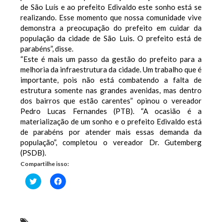
de São Luís e ao prefeito Edivaldo este sonho está se
realizando. Esse momento que nossa comunidade vive
demonstra a preocupação do prefeito em cuidar da
população da cidade de São Luis. O prefeito está de
parabéns”, disse.
“Este é mais um passo da gestão do prefeito para a
melhoria da infraestrutura da cidade. Um trabalho que é
importante, pois não está combatendo a falta de
estrutura somente nas grandes avenidas, mas dentro
dos bairros que estão carentes” opinou o vereador
Pedro Lucas Fernandes (PTB). “A ocasião é a
materialização de um sonho e o prefeito Edivaldo está
de parabéns por atender mais essas demanda da
população”, completou o vereador Dr. Gutemberg
(PSDB).
Compartilhe isso:
Clique
Clique
para
para
compartilhar
compartilhar
no
no
Twitter(abre
Facebook(abre
em
em
nova
nova
Edivaldo anuncia obra de drenagem e pavimentação