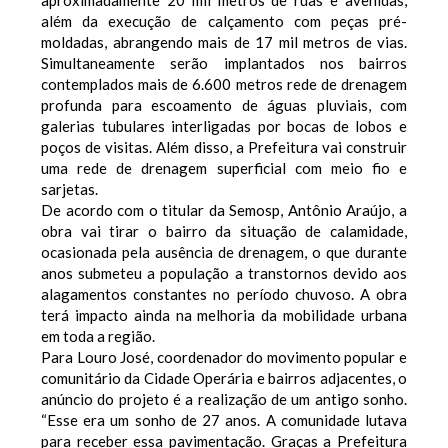
aproximadamente 20 mil metros de ruas e avenidas,
além da execução de calçamento com peças pré-
moldadas, abrangendo mais de 17 mil metros de vias.
Simultaneamente serão implantados nos bairros
contemplados mais de 6.600 metros rede de drenagem
profunda para escoamento de águas pluviais, com
galerias tubulares interligadas por bocas de lobos e
poços de visitas. Além disso, a Prefeitura vai construir
uma rede de drenagem superficial com meio fio e
sarjetas.
De acordo com o titular da Semosp, Antônio Araújo, a
obra vai tirar o bairro da situação de calamidade,
ocasionada pela ausência de drenagem, o que durante
anos submeteu a população a transtornos devido aos
alagamentos constantes no período chuvoso. A obra
terá impacto ainda na melhoria da mobilidade urbana
em toda a região.
Para Louro José, coordenador do movimento popular e
comunitário da Cidade Operária e bairros adjacentes, o
anúncio do projeto é a realização de um antigo sonho.
“Esse era um sonho de 27 anos. A comunidade lutava
para receber essa pavimentação. Graças a Prefeitura