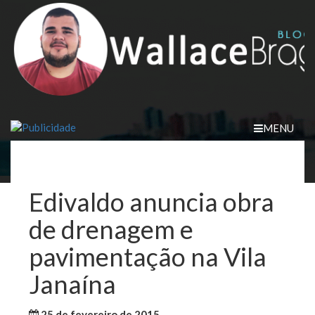
Skip
to
content
MENU
Edivaldo anuncia obra
de drenagem e
pavimentação na Vila
Janaína
25 de fevereiro de 2015
WallaceB
Maranhão