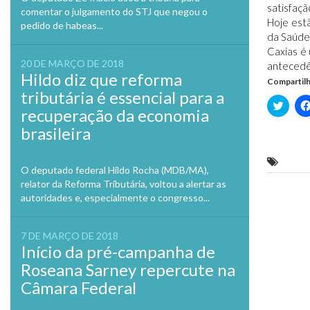
satisfaçã
comentar o julgamento do STJ que negou o
Hoje est
pedido de habeas...
da Saúde
Caxias é 
20 DE MARÇO DE 2018
antecedê
Hildo diz que reforma
Compartilh
tributária é essencial para a
Clique
recuperação da economia
para
compa
brasileira
no
Twitte
em
nova
Prefei
janela
O deputado federal Hildo Rocha (MDB/MA),
relator da Reforma Tributária, voltou a alertar as
Previo
autoridades e, especialmente o congresso...
7 DE MARÇO DE 2018
Início da pré-campanha de
Roseana Sarney repercute na
Câmara Federal