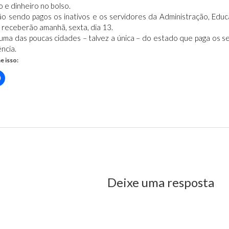
o e dinheiro no bolso.
ão sendo pagos os inativos e os servidores da Administração, Edu
 receberão amanhã, sexta, dia 13.
uma das poucas cidades – talvez a única – do estado que paga os s
ncia.
e isso:
Clique
para
rtilhar
compartilhar
no
r(abre
Facebook(abre
em
nova
tura de Caxias paga salários antes do carnaval
)
janela)
us Post
Deixe uma resposta