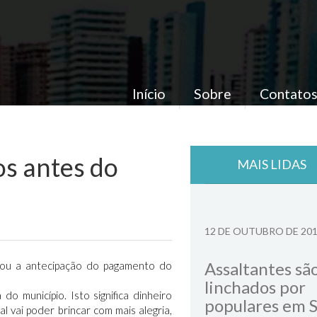
Início
Sobre
Contato
os antes do
MAIS LIDAS
12 DE OUTUBRO DE 20
Assaltantes sã
izou a antecipação do pagamento do
linchados por
 município. Isto significa dinheiro
populares em 
 vai poder brincar com mais alegria,