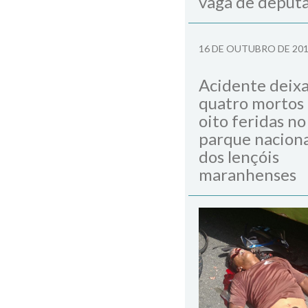
vaga de deput
16 DE OUTUBRO DE 20
Acidente deix
quatro mortos
oito feridas no
parque naciona
dos lençóis
maranhenses