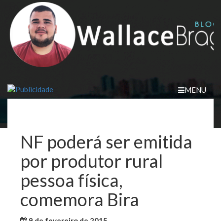
Skip
to
content
MENU
NF poderá ser emitida
por produtor rural
pessoa física,
comemora Bira
9 de fevereiro de 2015
WallaceB
Maranhão