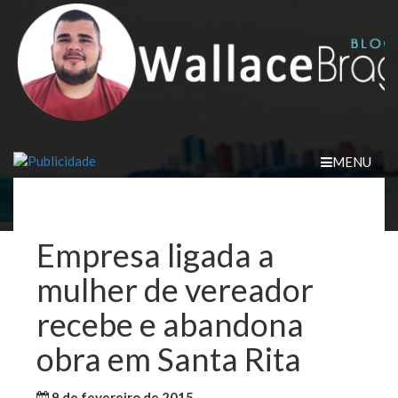
Skip
to
content
MENU
Empresa ligada a
mulher de vereador
recebe e abandona
obra em Santa Rita
9 de fevereiro de 2015
WallaceB
Maranhão