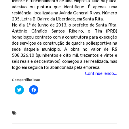
lembre o funcionamento de uma empresa. Não há placa,
adesivo ou pintura que identifique. É apenas uma
residência, localizada na Avinda General Rivas, Número
235, Letra B, Bairro da Liberdade, em Santa Rita.
No dia 1º de junho de 2013, o prefeito de Santa Rita,
Antônio Cândido Santos Ribeiro, o Tim (PRB)
homologou contrato com a construtora para execução
dos serviços de construção de quadra poliesportiva na
sede daquele município. A obra no valor de R$
508.326,10 (quinhentos e oito mil, trezentos e vinte e
seis reais e dez centavos), começou a ser realizada, mas
logo em seguida foi abandonada pela empresa.
Continue lendo…
Compartilhe isso:
Clique
Clique
para
para
compartilhar
compartilhar
no
no
Twitter(abre
Facebook(abre
em
em
nova
nova
Empresa ligada a mulher de vereador recebe e
janela)
janela)
abandona obra em Santa Rita