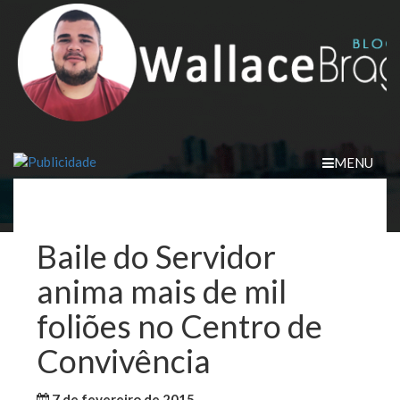
Skip
to
content
MENU
Baile do Servidor
anima mais de mil
foliões no Centro de
Convivência
7 de fevereiro de 2015
WallaceB
Maranhão