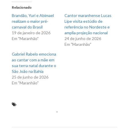
em
em
nova
nova
Relacionado
janela)
janela)
Brandão, Yuri e Abimael
Cantor maranhense Lucas
realizam o maior pré-
Lipe visita estúdio de
carnaval do Brasil
referência no Nordeste e
19 de janeiro de 2026
amplia projeção nacional
Em "Maranhão"
24 de junho de 2026
Em "Maranhão"
Gabriel Rabelo emociona
ao cantar com a mãe em
sua terra natal durante o
São João na Bahia
25 de junho de 2026
Em "Maranhão"
Baile do Servidor anima mais de mil foliões no
Centro de Convivência
,
O baile proporcionou um
momento descontraído entre os servidores públicos do
município