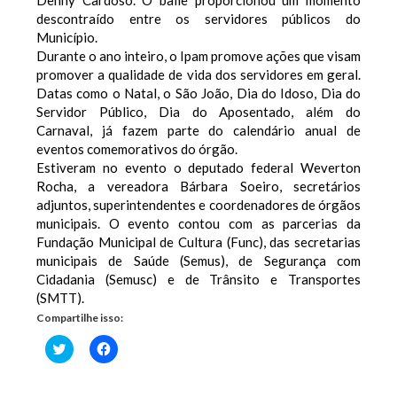
descontraído entre os servidores públicos do
Município.
Durante o ano inteiro, o Ipam promove ações que visam
promover a qualidade de vida dos servidores em geral.
Datas como o Natal, o São João, Dia do Idoso, Dia do
Servidor Público, Dia do Aposentado, além do
Carnaval, já fazem parte do calendário anual de
eventos comemorativos do órgão.
Estiveram no evento o deputado federal Weverton
Rocha, a vereadora Bárbara Soeiro, secretários
adjuntos, superintendentes e coordenadores de órgãos
municipais. O evento contou com as parcerias da
Fundação Municipal de Cultura (Func), das secretarias
municipais de Saúde (Semus), de Segurança com
Cidadania (Semusc) e de Trânsito e Transportes
(SMTT).
Compartilhe isso:
Clique
Clique
para
para
compartilhar
compartilhar
no
no
Twitter(abre
Facebook(abre