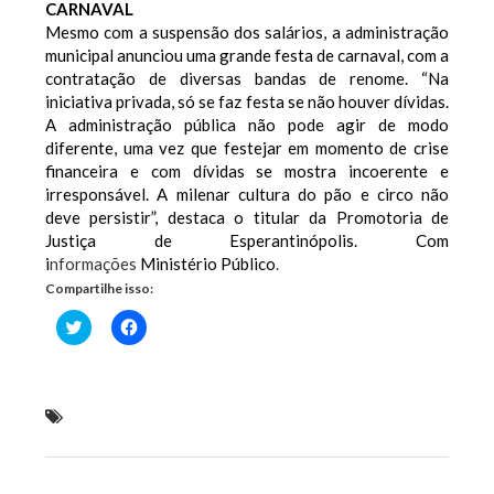
CARNAVAL
Mesmo com a suspensão dos salários, a administração
municipal anunciou uma grande festa de carnaval, com a
contratação de diversas bandas de renome. “Na
iniciativa privada, só se faz festa se não houver dívidas.
A administração pública não pode agir de modo
diferente, uma vez que festejar em momento de crise
financeira e com dívidas se mostra incoerente e
irresponsável. A milenar cultura do pão e circo não
deve persistir”, destaca o titular da Promotoria de
Justiça de Esperantinópolis. Com
i
nformações
Ministério Público
.
Compartilhe isso:
Clique
Clique
para
para
compartilhar
compartilhar
no
no
Twitter(abre
Facebook(abre
em
em
nova
nova
Justiça bloqueia recursos para pagamento de
janela)
janela)
salários atrasados em Esperantinópolis