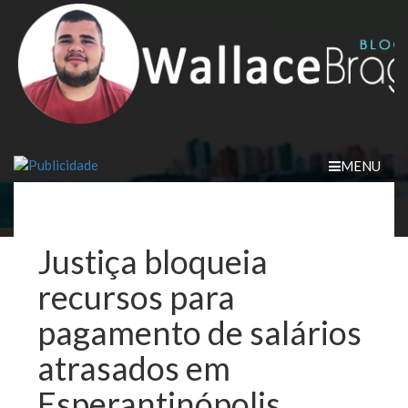
Skip
to
content
MENU
Justiça bloqueia
recursos para
pagamento de salários
atrasados em
Esperantinópolis