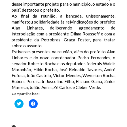
desse importante projeto para o município, o estado e o
país”, destacou o prefeito.
Ao final da reunião, a bancada, unissonamente,
manifestou solidariedade às reivindicações do prefeito
Alan Linhares, deliberando agendamento de
interpelação com a presidente Dilma Rousseff e com a
presidente da Petrobras, Graça Foster, para tratar
sobre o assunto.
Estiveram presentes na reunião, além do prefeito Alan
Linhares e do novo coordenador Pedro Fernandes, o
senador Roberto Rocha e os deputados federais Waldir
Maranhão, Hildo Rocha, José Reinaldo Tavares, André
Fufuca, João Castelo, Victor Mendes, Weverton Rocha,
Rubens Pereira Jr, Juscelino Filho, Eliziane Gama, Júnior
Marreca, Julião Amim, Zé Carlos e Cléber Verde.
Compartilhe isso:
Clique
Clique
para
para
compartilhar
compartilhar
no
no
Twitter(abre
Facebook(abre
em
em
nova
nova
Em Brasília
,
prefeito de Bacabeira reivindica