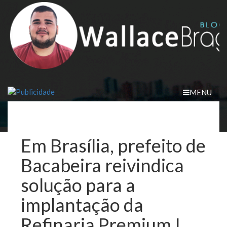
Skip
to
content
MENU
Em Brasília, prefeito de
Bacabeira reivindica
solução para a
implantação da
Refinaria Premium I