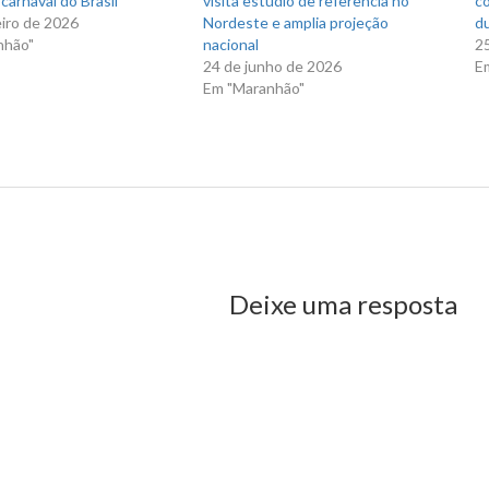
carnaval do Brasil
visita estúdio de referência no
co
eiro de 2026
Nordeste e amplia projeção
du
nhão"
nacional
2
24 de junho de 2026
E
Em "Maranhão"
 Dino recebe em Palácio líder e vice-líder do Governo
us Post
Deixe uma resposta