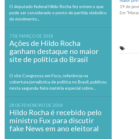
maior pré-
O deputado federal Hildo Rocha fez ontem o que
19 de jan
pode ser considerado o ponto de partida simbólico
Em "Mara
do movimento...
7 DE MARÇO DE 2018
Ações de Hildo Rocha
Flávio
ganham destaque no maior
site de política do Brasil
Previo
O site Congresso em Foco, referência na
cobertura jornalística de política no Brasil, publicou
nesta segunda-feira matéria especial sobre...
28 DE FEVEREIRO DE 2018
Hildo Rocha é recebido pelo
ministro Fux para discutir
fake News em ano eleitoral