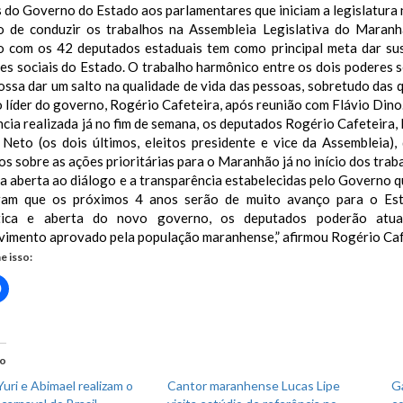
s do Governo do Estado aos parlamentares que iniciam a legislatura 
o de conduzir os trabalhos na Assembleia Legislativa do Maran
o com os 42 deputados estaduais tem como principal meta dar sus
es sociais do Estado. O trabalho harmônico entre os dois poderes s
ssa dar um salto na qualidade de vida das pessoas, sobretudo das q
o líder do governo, Rogério Cafeteira, após reunião com Flávio Dino
cia realizada já no fim de semana, os deputados Rogério Cafeteira
 Neto (os dois últimos, eleitos presidente e vice da Assembleia
os sobre as ações prioritárias para o Maranhão já no início dos tra
ra aberta ao diálogo e a transparência estabelecidas pelo Governo
am que os próximos 4 anos serão de muito avanço para o Est
tica e aberta do novo governo, os deputados poderão atu
vimento aprovado pela população maranhense,” afirmou Rogério Caf
e isso:
Clique
para
rtilhar
compartilhar
no
r(abre
Facebook(abre
em
nova
do
)
janela)
uri e Abimael realizam o
Cantor maranhense Lucas Lipe
Ga