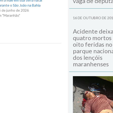
vaga de deput
m a mãe em sua terra natal
rante o São João na Bahia
5 de junho de 2026
m "Maranhão"
16 DE OUTUBRO DE 20
Acidente deix
quatro mortos
oito feridas no
parque naciona
Next Post
dos lençóis
maranhenses