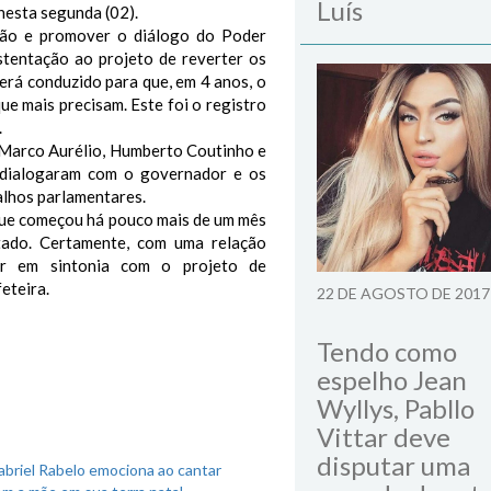
Luís
nesta segunda (02).
hão e promover o diálogo do Poder
tentação ao projeto de reverter os
erá conduzido para que, em 4 anos, o
ue mais precisam. Este foi o registro
.
, Marco Aurélio, Humberto Coutinho e
), dialogaram com o governador e os
balhos parlamentares.
 que começou há pouco mais de um mês
ado. Certamente, com uma relação
ar em sintonia com o projeto de
eteira.
22 DE AGOSTO DE 2017
Tendo como
espelho Jean
Wyllys, Pabllo
Vittar deve
disputar uma
briel Rabelo emociona ao cantar