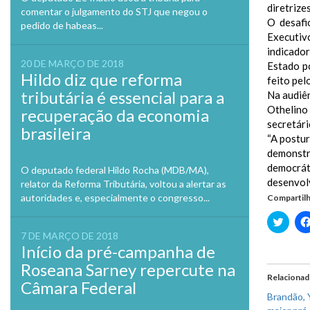
diretrize
comentar o julgamento do STJ que negou o
O desafi
pedido de habeas...
Executiv
indicador
20 DE MARÇO DE 2018
Estado po
Hildo diz que reforma
feito pel
tributária é essencial para a
Na audiên
Othelino
recuperação da economia
secretári
brasileira
“A postu
demonstr
democrá
O deputado federal Hildo Rocha (MDB/MA),
desenvol
relator da Reforma Tributária, voltou a alertar as
autoridades e, especialmente o congresso...
Compartilh
Clique
para
7 DE MARÇO DE 2018
compa
no
Início da pré-campanha de
Twitte
em
Roseana Sarney repercute na
nova
Relaciona
janela
Câmara Federal
Brandão, Y