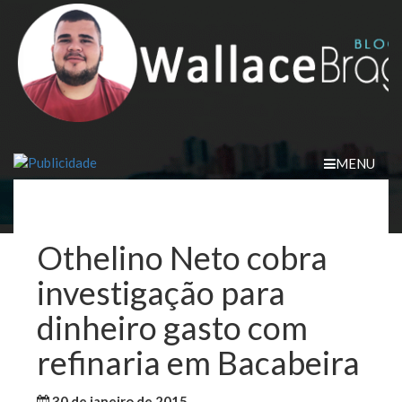
Skip
to
content
MENU
Othelino Neto cobra
investigação para
dinheiro gasto com
refinaria em Bacabeira
30 de janeiro de 2015
WallaceB
Maranhão