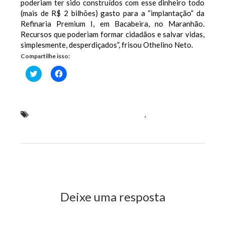
poderiam ter sido construídos com esse dinheiro todo
(mais de R$ 2 bilhões) gasto para a “implantação” da
Refinaria Premium I, em Bacabeira, no Maranhão.
Recursos que poderiam formar cidadãos e salvar vidas,
simplesmente, desperdiçados”, frisou Othelino Neto.
Compartilhe isso:
Clique
Clique
para
para
compartilhar
compartilhar
no
no
Twitter(abre
Facebook(abre
em
em
nova
nova
deputado estadual Othelino Neto
,
Othelino Neto
janela)
janela)
cobra investigação para dinheiro gasto com refinaria
em Bacabeira
Previous Post
Next Post
Deixe uma resposta