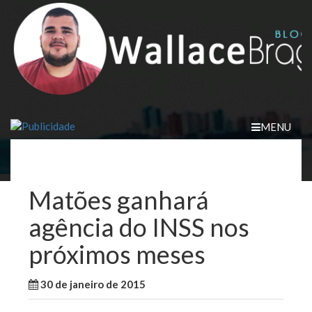
Skip
to
content
MENU
Matões ganhará
agência do INSS nos
próximos meses
30 de janeiro de 2015
WallaceB
Maranhão