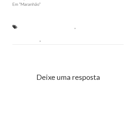
Em "Maranhão"
Aluno do Curso Wellington
,
estudante de escola
pública obteve nota máxima na Redação do
ENEM/2014
,
PCD (Pessoa Com Deficiência)
Previous Post
Next Post
Deixe uma resposta