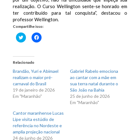
realização. O Curso Wellington sente-se honrado em
ter contribuído para tal conquista”, destacou o
professor Wellington.
Compartilhe isso:
Clique
Clique
para
para
compartilhar
compartilhar
no
no
Twitter(abre
Facebook(abre
em
em
nova
nova
Relacionado
janela)
janela)
Brandão, Yuri e Abimael
Gabriel Rabelo emociona
realizam o maior pré-
ao cantar com a mãe em
carnaval do Brasil
sua terra natal durante o
19 de janeiro de 2026
São João na Bahia
Em "Maranhão"
25 de junho de 2026
Em "Maranhão"
Cantor maranhense Lucas
Lipe visita estúdio de
referência no Nordeste e
amplia projeção nacional
24 de junho de 2026