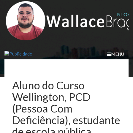
Skip
to
content
MENU
Aluno do Curso
Wellington, PCD
(Pessoa Com
Deficiência), estudante
de escola pública