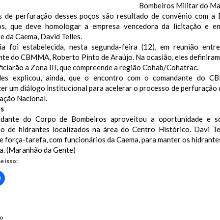
Bombeiros Militar do 
s de perfuração desses poços são resultado de convênio com a 
s, que deve homologar a empresa vencedora da licitação e emit
e da Caema, David Telles.
ia foi estabelecida, nesta segunda-feira (12), em reunião ent
te do CBMMA, Roberto Pinto de Araújo. Na ocasião, eles definiram
iciarão a Zona III, que compreende a região Cohab/Cohatrac.
lles explicou, ainda, que o encontro com o comandante do 
er um diálogo institucional para acelerar o processo de perfuração
ação Nacional.
es
dante do Corpo de Bombeiros aproveitou a oportunidade e so
ão de hidrantes localizados na área do Centro Histórico. Davi Te
e força-tarefa, com funcionários da Caema, para manter os hidrant
a. (Maranhão da Gente)
e isso:
Clique
para
rtilhar
compartilhar
no
r(abre
Facebook(abre
em
nova
do