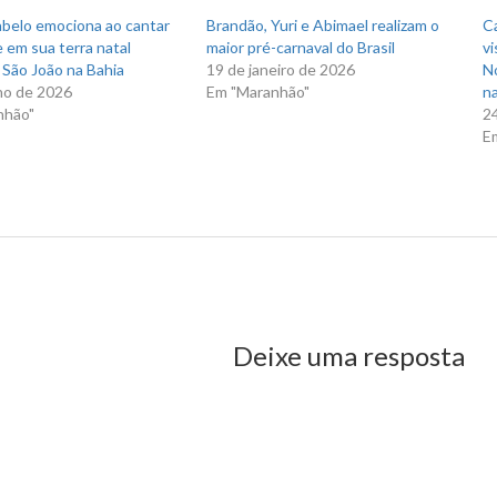
)
janela)
abelo emociona ao cantar
Brandão, Yuri e Abimael realizam o
C
 em sua terra natal
maior pré-carnaval do Brasil
vi
 São João na Bahia
19 de janeiro de 2026
N
ho de 2026
Em "Maranhão"
na
nhão"
2
E
fará perfuração de poços para reforçar abastecimento de água em 
us Post
Deixe uma resposta