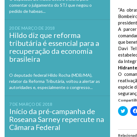
comentar o julgamento do STJ que negou o
“As obra
pedido de habeas...
Bombeiro
president
20 DE MARÇO DE 2018
A parcer
Hildo diz que reforma
comandan
tributária é essencial para a
que benef
Davi Te
recuperação da economia
estabelec
brasileira
da Integr
Hidrant
O coman
O deputado federal Hildo Rocha (MDB/MA),
reativaç
relator da Reforma Tributária, voltou a alertar as
espécie d
autoridades e, especialmente o congresso...
seguranç
Compartilh
7 DE MARÇO DE 2018
Início da pré-campanha de
Clique
para
Roseana Sarney repercute na
compa
no
Câmara Federal
Twitte
em
nova
Relaciona