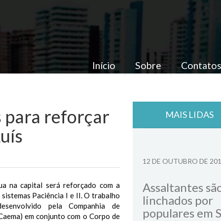
Início
Sobre
Contato
 para reforçar
MAIS LIDAS
uís
12 DE OUTUBRO DE 20
Assaltantes sã
a na capital será reforçado com a
sistemas Paciência I e II. O trabalho
linchados por
desenvolvido pela Companhia de
populares em 
Caema) em conjunto com o Corpo de