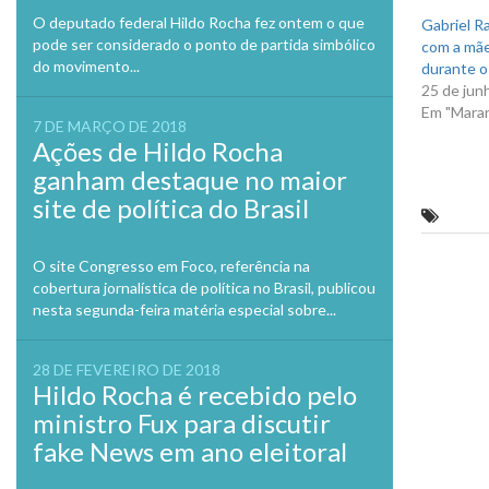
janela
O deputado federal Hildo Rocha fez ontem o que
Gabriel R
pode ser considerado o ponto de partida simbólico
com a mãe
do movimento...
durante o
25 de jun
Em "Mara
7 DE MARÇO DE 2018
Ações de Hildo Rocha
ganham destaque no maior
site de política do Brasil
Caema 
O site Congresso em Foco, referência na
Previo
cobertura jornalística de política no Brasil, publicou
nesta segunda-feira matéria especial sobre...
28 DE FEVEREIRO DE 2018
Hildo Rocha é recebido pelo
ministro Fux para discutir
fake News em ano eleitoral