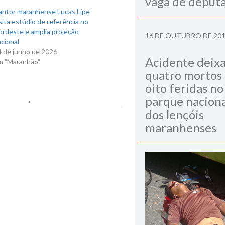
vaga de deput
antor maranhense Lucas Lipe
sita estúdio de referência no
ordeste e amplia projeção
16 DE OUTUBRO DE 20
cional
4 de junho de 2026
Acidente deix
m "Maranhão"
quatro mortos
oito feridas no
parque naciona
São Luís
,
David Telles
dos lençóis
Next Post
maranhenses